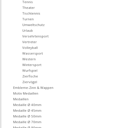
Tennis
Theater
Tischtennis
Turnen
Umweltschutz
Urlaub
Versehrtensport
Vertreter
Volleyball
Wassersport
Western
Wintersport
Wurfspiel
Zierfische
Ziervögel
Embleme-Zinn & Wappen
Motiv Medaillen
Medaillen
Medaille Ø 40mm
Medaille Ø 45mm
Medaille Ø 50mm
Medaille Ø 70mm
Medaille Ø 90mm