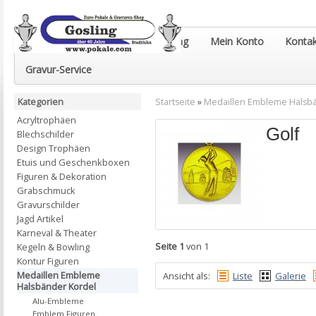
Euro-Pokale & Gravur-Shop Gosling
Mein Konto
Kontak
Gravur-Service
Kategorien
Startseite
»
Medaillen Embleme Halsb
Acryltrophäen
Golf
Blechschilder
Design Trophäen
Etuis und Geschenkboxen
Figuren & Dekoration
Grabschmuck
Gravurschilder
Jagd Artikel
Karneval & Theater
Seite 1
von 1
Kegeln & Bowling
Kontur Figuren
Medaillen Embleme
Ansicht als:
Liste
Galerie
Halsbänder Kordel
Alu-Embleme
Emblem Figuren