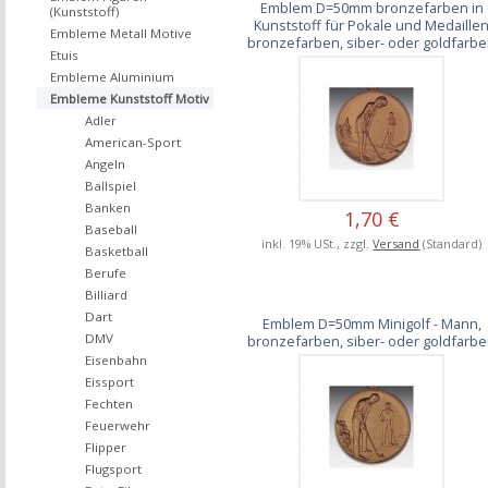
Emblem D=50mm bronzefarben in
(Kunststoff)
Kunststoff für Pokale und Medaille
Embleme Metall Motive
bronzefarben, siber- oder goldfarb
Etuis
Embleme Aluminium
Embleme Kunststoff Motiv
Adler
American-Sport
Angeln
Ballspiel
Banken
1,70 €
Baseball
inkl. 19% USt., zzgl.
Versand
(Standard)
Basketball
Berufe
Billiard
Dart
Emblem D=50mm Minigolf - Mann,
DMV
bronzefarben, siber- oder goldfarb
Eisenbahn
Eissport
Fechten
Feuerwehr
Flipper
Flugsport