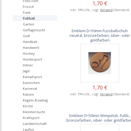
Foto-Film
1,70 €
Frosch
inkl. 19% USt., zzgl.
Versand
(Standard)
Funk
Fußball
Garten
Geflügelzucht
Emblem D=50mm Fussballschuh
neutral, bronzefarben, siber- oder
Golf
goldfarben
Handball
Handwerk
Hockey
Hundesport
Inliner
Jagd
Kampfsport
Kaninchen
1,70 €
Karneval
inkl. 19% USt., zzgl.
Versand
(Standard)
Katzen
Kegeln-Bowling
Kirche
Kleintierzucht
Emblem D=50mm Wimpelüb. Fußb.,
Kraftsport
bronzefarben, siber- oder goldfarb
Landwirtschaft
Laufen