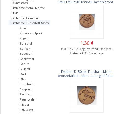
EMBELM D=50 Fussball Damen bron
(Kunststoff)
Embleme Metall Motive
Etuis
Embleme Aluminium
Embleme Kunststoff Motiv
Adler
American-Sport
Angeln
1,30 €
Ballspiel
Banken
inkl. 19% USt., zzgl.
Versand
(Standard)
Baseball
Lieferzeit
: 3 - 4 Werktage
Basketball
Berufe
Billiard
Emblem D=50mm Fussball - Mann,
Dart
bronzefarben, siber- oder goldfarb
DMV
Eisenbahn
Eissport
Fechten
Feuerwehr
Flipper
Flugsport