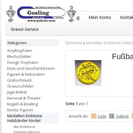
Euro-Pokale & Gravur-Shop Gosling
Mein Konto
Kontak
Gravur-Service
Kategorien
Startseite
»
Medaillen Embleme Halsb
Acryltrophäen
Fußba
Blechschilder
Design Trophäen
Etuis und Geschenkboxen
Figuren & Dekoration
Grabschmuck
Gravurschilder
Jagd Artikel
Karneval & Theater
Seite 1
von 1
Kegeln & Bowling
Kontur Figuren
Medaillen Embleme
Ansicht als:
Liste
Galerie
Halsbänder Kordel
Alu-Embleme
Emblem Figuren