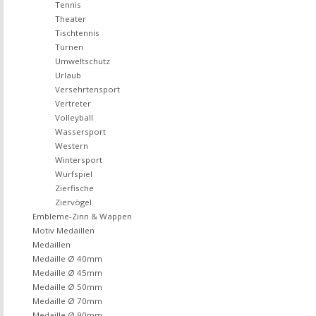
Tennis
Theater
Tischtennis
Turnen
Umweltschutz
Urlaub
Versehrtensport
Vertreter
Volleyball
Wassersport
Western
Wintersport
Wurfspiel
Zierfische
Ziervögel
Embleme-Zinn & Wappen
Motiv Medaillen
Medaillen
Medaille Ø 40mm
Medaille Ø 45mm
Medaille Ø 50mm
Medaille Ø 70mm
Medaille Ø 90mm