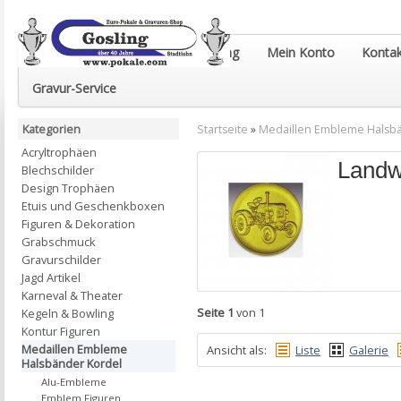
Euro-Pokale & Gravur-Shop Gosling
Mein Konto
Kontak
Gravur-Service
Kategorien
Startseite
»
Medaillen Embleme Halsb
Acryltrophäen
Landwi
Blechschilder
Design Trophäen
Etuis und Geschenkboxen
Figuren & Dekoration
Grabschmuck
Gravurschilder
Jagd Artikel
Karneval & Theater
Seite 1
von 1
Kegeln & Bowling
Kontur Figuren
Medaillen Embleme
Ansicht als:
Liste
Galerie
Halsbänder Kordel
Alu-Embleme
Emblem Figuren