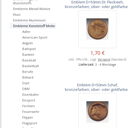
Emblem D=50mm Dt. Fleckvieh,
(Kunststoff)
bronzefarben, siber- oder goldfarb
Embleme Metall Motive
Etuis
Embleme Aluminium
Embleme Kunststoff Motiv
Adler
American-Sport
Angeln
Ballspiel
1,70 €
Banken
inkl. 19% USt., zzgl.
Versand
(Standard)
Baseball
Lieferzeit
: 3 - 4 Werktage
Basketball
Berufe
Billiard
Dart
Emblem D=50mm Schaf,
DMV
bronzefarben, siber- oder goldfarb
Eisenbahn
Eissport
Fechten
Feuerwehr
Flipper
Flugsport