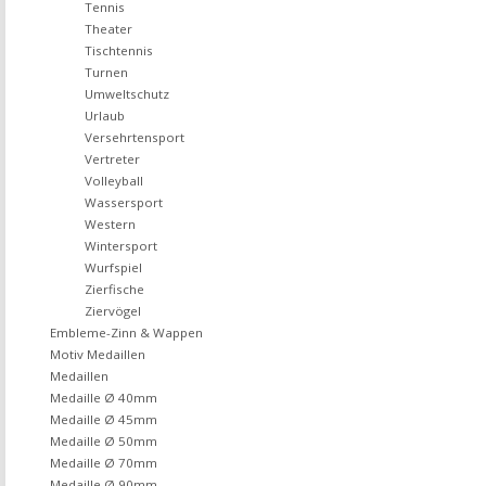
Tennis
Theater
Tischtennis
Turnen
Umweltschutz
Urlaub
Versehrtensport
Vertreter
Volleyball
Wassersport
Western
Wintersport
Wurfspiel
Zierfische
Ziervögel
Embleme-Zinn & Wappen
Motiv Medaillen
Medaillen
Medaille Ø 40mm
Medaille Ø 45mm
Medaille Ø 50mm
Medaille Ø 70mm
Medaille Ø 90mm