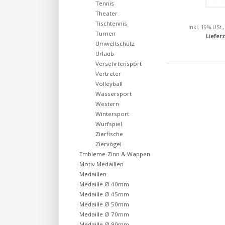
Tennis
Theater
Tischtennis
inkl. 19% USt.
Turnen
Lieferz
Umweltschutz
Urlaub
Versehrtensport
Vertreter
Volleyball
Wassersport
Western
Wintersport
Wurfspiel
Zierfische
Ziervögel
Embleme-Zinn & Wappen
Motiv Medaillen
Medaillen
Medaille Ø 40mm
Medaille Ø 45mm
Medaille Ø 50mm
Medaille Ø 70mm
Medaille Ø 90mm