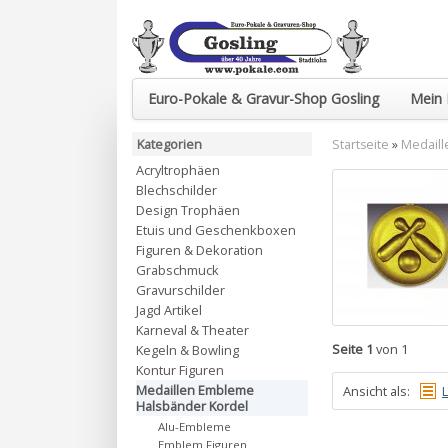
Euro-Pokale & Gravur-Shop Gosling
Mein 
Kategorien
Startseite
»
Medaill
Acryltrophäen
Blechschilder
Design Trophäen
Etuis und Geschenkboxen
Figuren & Dekoration
Grabschmuck
Gravurschilder
Jagd Artikel
Karneval & Theater
Seite 1
von 1
Kegeln & Bowling
Kontur Figuren
Medaillen Embleme
Ansicht als:
L
Halsbänder Kordel
Alu-Embleme
Emblem Figuren