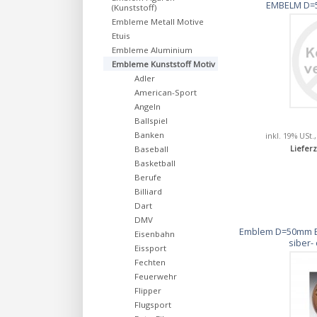
EMBELM D=50
(Kunststoff)
Embleme Metall Motive
Etuis
Embleme Aluminium
Embleme Kunststoff Motiv
Adler
American-Sport
Angeln
Ballspiel
Banken
inkl. 19% USt.
Baseball
Lieferz
Basketball
Berufe
Billiard
Dart
DMV
Emblem D=50mm Bo
Eisenbahn
siber-
Eissport
Fechten
Feuerwehr
Flipper
Flugsport