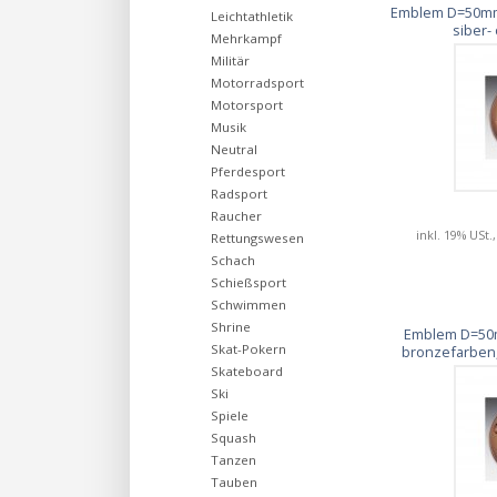
Emblem D=50mm 
Leichtathletik
siber-
Mehrkampf
Militär
Motorradsport
Motorsport
Musik
Neutral
Pferdesport
Radsport
Raucher
inkl. 19% USt.
Rettungswesen
Schach
Schießsport
Schwimmen
Shrine
Emblem D=50
Skat-Pokern
bronzefarben,
Skateboard
Ski
Spiele
Squash
Tanzen
Tauben