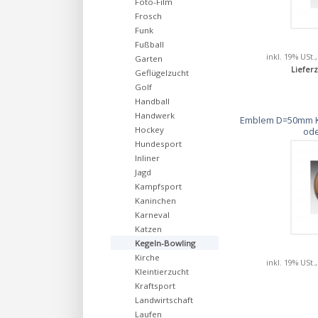
Foto-Film
Frosch
Funk
Fußball
inkl. 19% USt.
Garten
Lieferz
Geflügelzucht
Golf
Handball
Handwerk
Emblem D=50mm Ke
Hockey
ode
Hundesport
Inliner
Jagd
Kampfsport
Kaninchen
Karneval
Katzen
Kegeln-Bowling
Kirche
inkl. 19% USt.
Kleintierzucht
Kraftsport
Landwirtschaft
Laufen