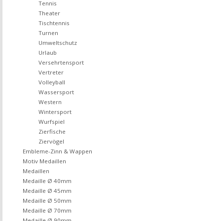
Tennis
Theater
Tischtennis
Turnen
Umweltschutz
Urlaub
Versehrtensport
Vertreter
Volleyball
Wassersport
Western
Wintersport
Wurfspiel
Zierfische
Ziervögel
Embleme-Zinn & Wappen
Motiv Medaillen
Medaillen
Medaille Ø 40mm
Medaille Ø 45mm
Medaille Ø 50mm
Medaille Ø 70mm
Medaille Ø 90mm