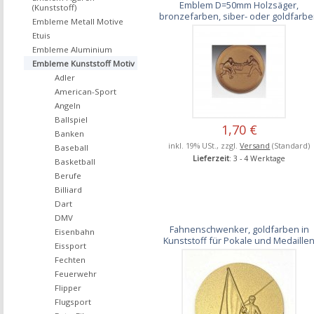
Emblem D=50mm Holzsäger,
(Kunststoff)
bronzefarben, siber- oder goldfarb
Embleme Metall Motive
Etuis
Embleme Aluminium
Embleme Kunststoff Motiv
Adler
American-Sport
Angeln
Ballspiel
1,70 €
Banken
inkl. 19% USt., zzgl.
Versand
(Standard)
Baseball
Lieferzeit
: 3 - 4 Werktage
Basketball
Berufe
Billiard
Dart
DMV
Fahnenschwenker, goldfarben in
Eisenbahn
Kunststoff für Pokale und Medaille
Eissport
Fechten
Feuerwehr
Flipper
Flugsport