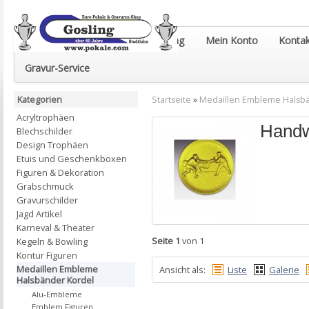
Euro-Pokale & Gravur-Shop Gosling
Mein Konto
Kontak
Gravur-Service
Kategorien
Startseite
»
Medaillen Embleme Halsb
Acryltrophäen
Hand
Blechschilder
Design Trophäen
Etuis und Geschenkboxen
Figuren & Dekoration
Grabschmuck
Gravurschilder
Jagd Artikel
Karneval & Theater
Seite 1
von 1
Kegeln & Bowling
Kontur Figuren
Medaillen Embleme
Ansicht als:
Liste
Galerie
Halsbänder Kordel
Alu-Embleme
Emblem Figuren