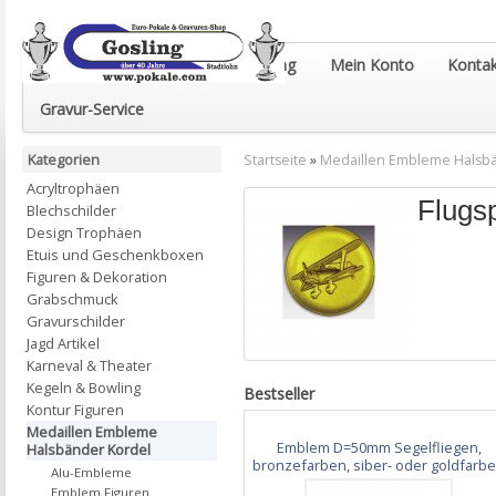
Euro-Pokale & Gravur-Shop Gosling
Mein Konto
Kontak
Gravur-Service
Kategorien
Startseite
»
Medaillen Embleme Halsb
Acryltrophäen
Flugs
Blechschilder
Design Trophäen
Etuis und Geschenkboxen
Figuren & Dekoration
Grabschmuck
Gravurschilder
Jagd Artikel
Karneval & Theater
Kegeln & Bowling
Bestseller
Kontur Figuren
Medaillen Embleme
Emblem D=50mm Segelfliegen,
Halsbänder Kordel
bronzefarben, siber- oder goldfarb
Alu-Embleme
Emblem Figuren