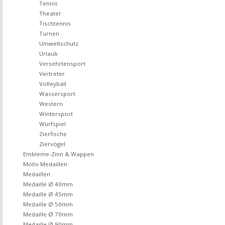
Tennis
Theater
Tischtennis
Turnen
Umweltschutz
Urlaub
Versehrtensport
Vertreter
Volleyball
Wassersport
Western
Wintersport
Wurfspiel
Zierfische
Ziervögel
Embleme-Zinn & Wappen
Motiv Medaillen
Medaillen
Medaille Ø 40mm
Medaille Ø 45mm
Medaille Ø 50mm
Medaille Ø 70mm
Medaille Ø 90mm