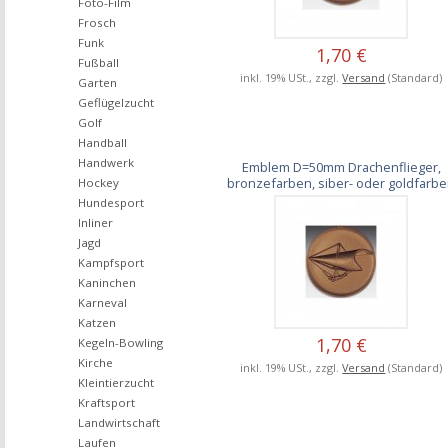
Foto-Film
Frosch
Funk
1,70 €
Fußball
inkl. 19% USt., zzgl.
Versand
(Standard)
Garten
Geflügelzucht
Golf
Handball
Handwerk
Emblem D=50mm Drachenflieger,
bronzefarben, siber- oder goldfarb
Hockey
Hundesport
Inliner
Jagd
Kampfsport
Kaninchen
Karneval
Katzen
1,70 €
Kegeln-Bowling
Kirche
inkl. 19% USt., zzgl.
Versand
(Standard)
Kleintierzucht
Kraftsport
Landwirtschaft
Laufen