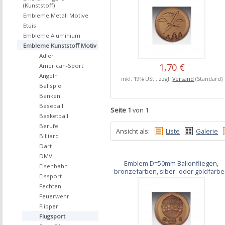
(Kunststoff)
Embleme Metall Motive
Etuis
Embleme Aluminium
Embleme Kunststoff Motiv
Adler
1,70 €
American-Sport
Angeln
inkl. 19% USt., zzgl.
Versand
(Standard)
Ballspiel
Banken
Baseball
Seite 1
von 1
Basketball
Berufe
Ansicht als:
Liste
Galerie
Billiard
Dart
DMV
Emblem D=50mm Ballonfliegen,
Eisenbahn
bronzefarben, siber- oder goldfarb
Eissport
Fechten
Feuerwehr
Flipper
Flugsport