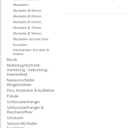
Medaillen
Medaille Ø 40mm
Medaille Ø 45mm
Medaille Ø 50mm
Medaille Ø 70mm
Medaille Ø 90mm
Medaillen Kristall-Glas
Rosetten
Halsbänder, Kordeln &
Ketten
Musik
Muttertag Hochzeit -
Verlobung - Geburtstag -
Feierlichkeit
Namensschilder
Klingelschilder
Pins, Anstecker & Aufkleber
Pokale
Schlüsselanhänger
Schlüsselanhänger &
Flaschenöffner
Schützen
Simson-MZ-Roller