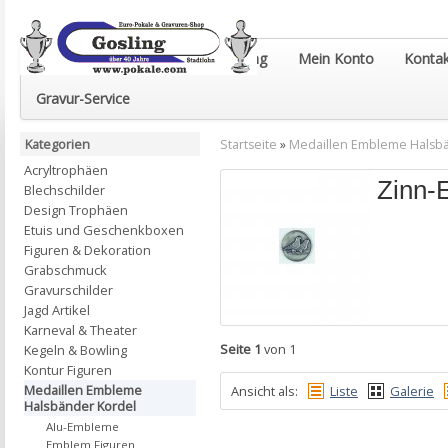
Euro-Pokale & Gravur-Shop Gosling
Mein Konto
Kontak
Gravur-Service
Kategorien
Startseite
»
Medaillen Embleme Halsb
Acryltrophäen
Zinn-
Blechschilder
Design Trophäen
Etuis und Geschenkboxen
Figuren & Dekoration
Grabschmuck
Gravurschilder
Jagd Artikel
Karneval & Theater
Seite 1
von 1
Kegeln & Bowling
Kontur Figuren
Medaillen Embleme
Ansicht als:
Liste
Galerie
Halsbänder Kordel
Alu-Embleme
Emblem Figuren