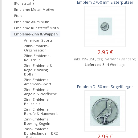
Emblem D=50 mm Elsterputzer
(Kunststoff)
Embleme Metall Motive
Etuis
Embleme Aluminium
Embleme Kunststoff Motiv
Embleme-Zinn & Wappen
American Sports
Ziinn-Emblem-
Organisation
2,95 €
Ziinn-Embleme-
inkl. 19% USt., zzgl.
Versand
(Standard)
Rollschuh
Lieferzeit
: 3 - 4 Werktage
Zinn-Embleme &
Kegel Bowling
Boßeln
Zinn-Embleme
American-Sport
Emblem D=50 mm Segelflieger
Zinn-Embleme
Angeln & Zierfische
Zinn-Embleme
Ballspiele
Zinn-Embleme
Berufe & Handwerk
Zinn-Embleme
Bowling-Kegeln
Zinn-Embleme
Bundesländer - BRD
2,95 €
- Polizei