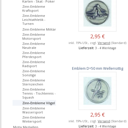
Karten - Skat - Poker
Zinn-Embleme
Kraftsport
Zinn-Embleme
Leichtathletik -
Turnen
Zinn-Embleme Militär
Zinn-Embleme
2,95 €
Motorsport
inkl. 19% USt., zzgl.
Versand
(Standard)
Zinn-Embleme
Neutrale
Lieferzeit
: 3 - 4 Werktage
Zinn-Embleme
Pferdesport
Zinn-Embleme
Radsport
Emblem D=50 mm Wellensittig
Zinn-Embleme
Sonstige
Zinn-Embleme
Sternzeichen
Zinn-Embleme
Tennis - Tischtennis -
Squash
Zinn-Embleme Vögel
Zinn-Embleme
Wassersport
2,95 €
Zinn-Embleme
inkl. 19% USt., zzgl.
Versand
(Standard)
Wintersport
Lieferzeit
: 3 - 4 Werktage
Motiv Medaillen