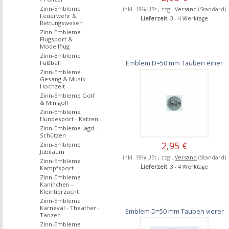
Zinn-Embleme
inkl. 19% USt., zzgl.
Versand
(Standard)
Feuerwehr &
Lieferzeit
: 3 - 4 Werktage
Rettungswesen
Zinn-Embleme
Flugsport &
Modellflug
Zinn-Embleme
Emblem D=50 mm Tauben einer
Fußball
Zinn-Embleme
Gesang & Musik -
Hochzeit
Zinn-Embleme Golf
& Minigolf
Zinn-Embleme
Hundesport - Katzen
Zinn-Embleme Jagd -
Schützen
2,95 €
Zinn-Embleme
Jubiläum
inkl. 19% USt., zzgl.
Versand
(Standard)
Zinn-Embleme
Lieferzeit
: 3 - 4 Werktage
Kampfsport
Zinn-Embleme
Kaninchen -
Kleintierzucht
Zinn-Embleme
Karneval - Theather -
Emblem D=50 mm Tauben vierer
Tanzen
Zinn-Embleme