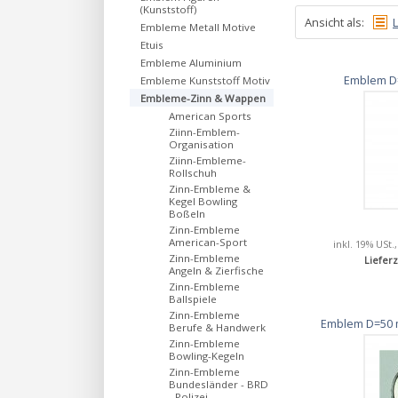
(Kunststoff)
Ansicht als:
L
Embleme Metall Motive
Etuis
Embleme Aluminium
Emblem D
Embleme Kunststoff Motiv
Embleme-Zinn & Wappen
American Sports
Ziinn-Emblem-
Organisation
Ziinn-Embleme-
Rollschuh
Zinn-Embleme &
Kegel Bowling
Boßeln
Zinn-Embleme
American-Sport
inkl. 19% USt.
Zinn-Embleme
Lieferz
Angeln & Zierfische
Zinn-Embleme
Ballspiele
Zinn-Embleme
Emblem D=50 
Berufe & Handwerk
Zinn-Embleme
Bowling-Kegeln
Zinn-Embleme
Bundesländer - BRD
- Polizei