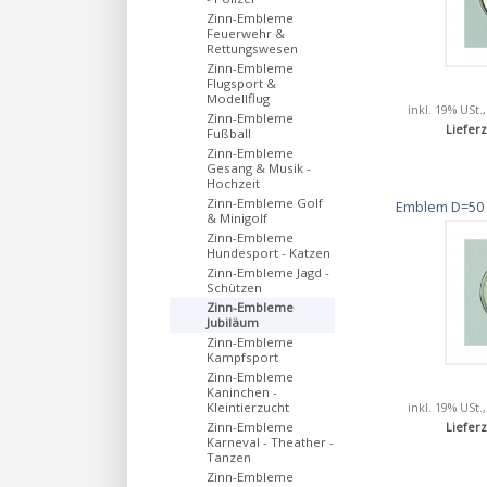
Zinn-Embleme
Feuerwehr &
Rettungswesen
Zinn-Embleme
Flugsport &
Modellflug
inkl. 19% USt.
Zinn-Embleme
Lieferz
Fußball
Zinn-Embleme
Gesang & Musik -
Hochzeit
Zinn-Embleme Golf
Emblem D=50 
& Minigolf
Zinn-Embleme
Hundesport - Katzen
Zinn-Embleme Jagd -
Schützen
Zinn-Embleme
Jubiläum
Zinn-Embleme
Kampfsport
Zinn-Embleme
Kaninchen -
inkl. 19% USt.
Kleintierzucht
Zinn-Embleme
Lieferz
Karneval - Theather -
Tanzen
Zinn-Embleme