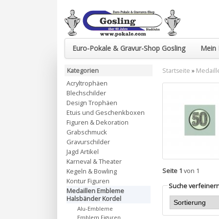
Euro-Pokale & Gravur-Shop Gosling
Mein 
Kategorien
Startseite
»
Medaill
Acryltrophäen
Blechschilder
Design Trophäen
Etuis und Geschenkboxen
Figuren & Dekoration
Grabschmuck
Gravurschilder
Jagd Artikel
Karneval & Theater
Seite 1
von 1
Kegeln & Bowling
Kontur Figuren
Suche verfeiner
Medaillen Embleme
Halsbänder Kordel
Alu-Embleme
Emblem Figuren