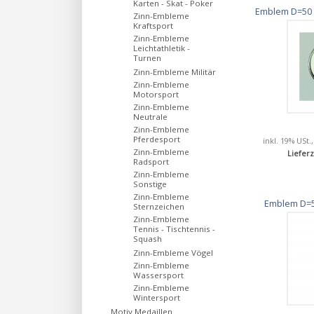
Karten - Skat - Poker
Emblem D=50 
Zinn-Embleme
Kraftsport
Zinn-Embleme
Leichtathletik -
Turnen
Zinn-Embleme Militär
Zinn-Embleme
Motorsport
Zinn-Embleme
Neutrale
Zinn-Embleme
Pferdesport
inkl. 19% USt.
Zinn-Embleme
Lieferz
Radsport
Zinn-Embleme
Sonstige
Zinn-Embleme
Emblem D=5
Sternzeichen
Zinn-Embleme
Tennis - Tischtennis -
Squash
Zinn-Embleme Vögel
Zinn-Embleme
Wassersport
Zinn-Embleme
Wintersport
Motiv Medaillen