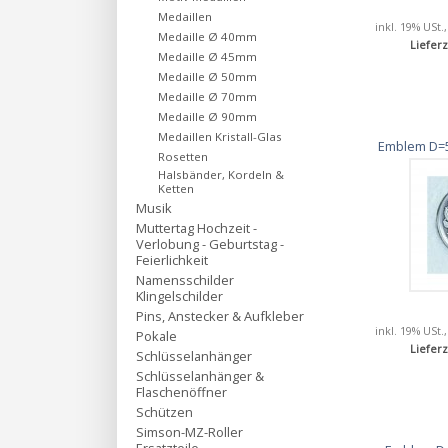
Medaillen
inkl. 19% USt.
Medaille Ø 40mm
Lieferz
Medaille Ø 45mm
Medaille Ø 50mm
Medaille Ø 70mm
Medaille Ø 90mm
Medaillen Kristall-Glas
Emblem D=5
Rosetten
Halsbänder, Kordeln &
Ketten
Musik
Muttertag Hochzeit -
Verlobung - Geburtstag -
Feierlichkeit
Namensschilder
Klingelschilder
Pins, Anstecker & Aufkleber
inkl. 19% USt.
Pokale
Lieferz
Schlüsselanhänger
Schlüsselanhänger &
Flaschenöffner
Schützen
Simson-MZ-Roller