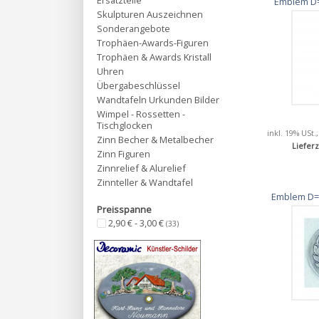
Ersatzteile
Emblem D=
Skulpturen Auszeichnen
Sonderangebote
Trophäen-Awards-Figuren
Trophäen & Awards Kristall
Uhren
Übergabeschlüssel
Wandtafeln Urkunden Bilder
Wimpel - Rossetten -
Tischglocken
inkl. 19% USt.
Zinn Becher & Metalbecher
Lieferz
Zinn Figuren
Zinnrelief & Alurelief
Zinnteller & Wandtafel
Emblem D=
Preisspanne
2,90 € - 3,00 €
(33)