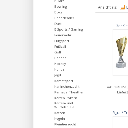
Billard
Bowling
Ansicht als:
L
Boxen
Cheerleader
Dart
3er-Se
E-Sports / Gaming
Feuerwehr
Flugsport
Fußball
Golf
Handball
Hockey
Hunde
Jagd
Kampfsport
Kaninchenzucht
inkl. 19% USt.
Karneval Theather
Lieferz
Karten Pokern
Karten- und
Würfelspiele
Figur / 
Katzen
Kegeln
Kleintierzucht