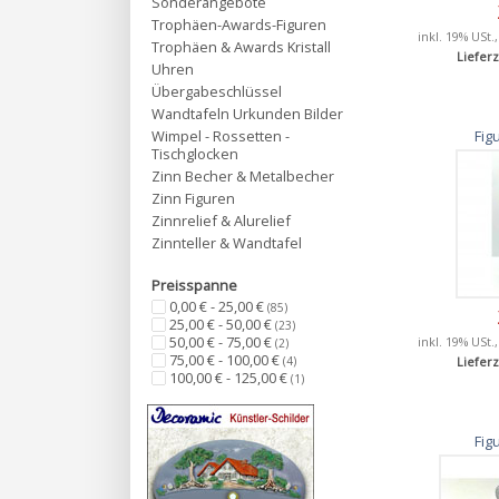
Sonderangebote
Trophäen-Awards-Figuren
inkl. 19% USt.
Trophäen & Awards Kristall
Lieferz
Uhren
Übergabeschlüssel
Wandtafeln Urkunden Bilder
Fig
Wimpel - Rossetten -
Tischglocken
Zinn Becher & Metalbecher
Zinn Figuren
Zinnrelief & Alurelief
Zinnteller & Wandtafel
Preisspanne
0,00 € - 25,00 €
(85)
25,00 € - 50,00 €
(23)
50,00 € - 75,00 €
inkl. 19% USt.
(2)
75,00 € - 100,00 €
(4)
Lieferz
100,00 € - 125,00 €
(1)
Fig