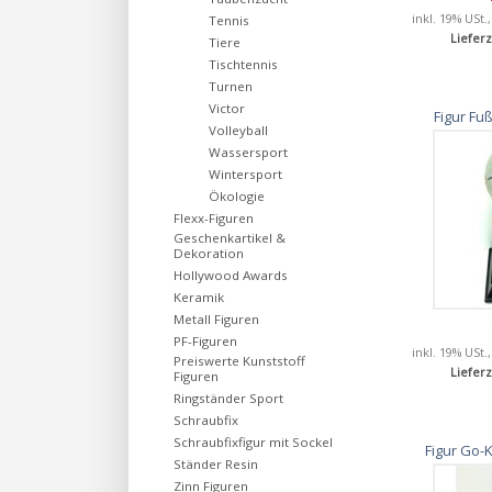
inkl. 19% USt.
Tennis
Lieferz
Tiere
Tischtennis
Turnen
Victor
Figur Fu
Volleyball
Wassersport
Wintersport
Ökologie
Flexx-Figuren
Geschenkartikel &
Dekoration
Hollywood Awards
Keramik
Metall Figuren
PF-Figuren
inkl. 19% USt.
Preiswerte Kunststoff
Lieferz
Figuren
Ringständer Sport
Schraubfix
Schraubfixfigur mit Sockel
Figur Go-
Ständer Resin
Zinn Figuren