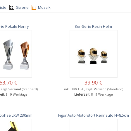
iste
Galerie
Mosaik
rie Pokale Henry
3er-Serie Resin Helm
53,70 €
39,90 €
, zzgl.
Versand
(Standard)
inkl. 19% USt., zzgl.
Versand
(Standard)
eit
: 8 - 9 Werktage
Lieferzeit
: 8 - 9 Werktage
Trophäe LKW 230mm
Figur Auto Motorstort Rennauto H=8,5cm