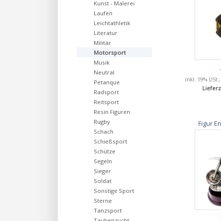
Kunst - Malerei
Laufen
Leichtathletik
Literatur
Militär
Motorsport
Musik
Neutral
inkl. 19% USt.
Petanque
Lieferz
Radsport
Reitsport
Resin Figuren
Rugby
Figur E
Schach
Schießsport
Schütze
Segeln
Sieger
Soldat
Sonstige Sport
Sterne
Tanzsport
Taubenzucht