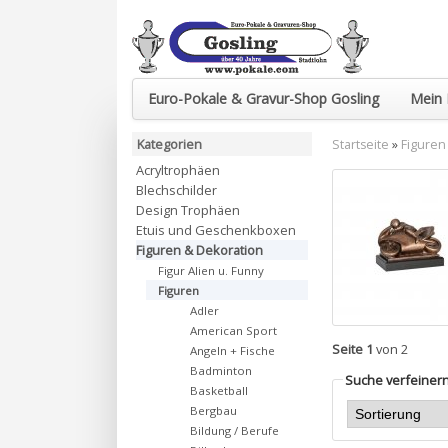
Euro-Pokale & Gravur-Shop Gosling
Mein 
Kategorien
Startseite
»
Figuren
Acryltrophäen
Blechschilder
Design Trophäen
Etuis und Geschenkboxen
Figuren & Dekoration
Figur Alien u. Funny
Figuren
Adler
American Sport
Seite 1
von 2
Angeln + Fische
Badminton
Suche verfeiner
Basketball
Bergbau
Bildung / Berufe