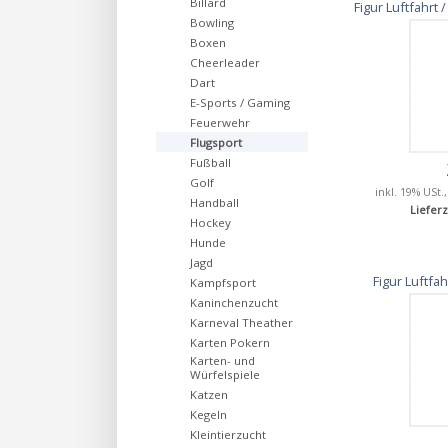
Billard
Figur Luftfahrt
Bowling
Boxen
Cheerleader
Dart
E-Sports / Gaming
Feuerwehr
Flugsport
Fußball
Golf
inkl. 19% USt.
Handball
Lieferz
Hockey
Hunde
Jagd
Figur Luftfa
Kampfsport
Kaninchenzucht
Karneval Theather
Karten Pokern
Karten- und
Würfelspiele
Katzen
Kegeln
Kleintierzucht