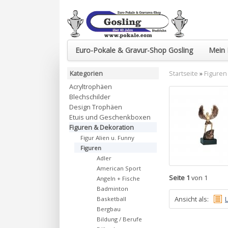
Euro-Pokale & Gravur-Shop Gosling
Mein 
Kategorien
Startseite
»
Figuren
Acryltrophäen
Blechschilder
Design Trophäen
Etuis und Geschenkboxen
Figuren & Dekoration
Figur Alien u. Funny
Figuren
Adler
American Sport
Seite 1
von 1
Angeln + Fische
Badminton
Ansicht als:
L
Basketball
Bergbau
Bildung / Berufe