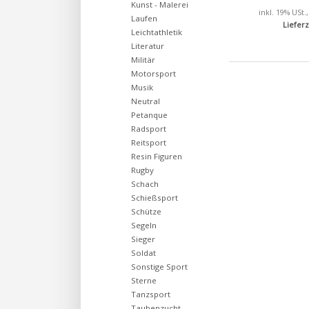
Kunst - Malerei
inkl. 19% USt.
Laufen
Lieferz
Leichtathletik
Literatur
Militär
Motorsport
Musik
Neutral
Petanque
Radsport
Reitsport
Resin Figuren
Rugby
Schach
Schießsport
Schütze
Segeln
Sieger
Soldat
Sonstige Sport
Sterne
Tanzsport
Taubenzucht