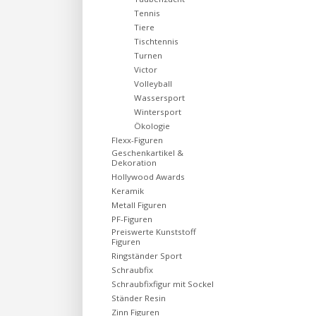
Tennis
Tiere
Tischtennis
Turnen
Victor
Volleyball
Wassersport
Wintersport
Ökologie
Flexx-Figuren
Geschenkartikel &
Dekoration
Hollywood Awards
Keramik
Metall Figuren
PF-Figuren
Preiswerte Kunststoff
Figuren
Ringständer Sport
Schraubfix
Schraubfixfigur mit Sockel
Ständer Resin
Zinn Figuren