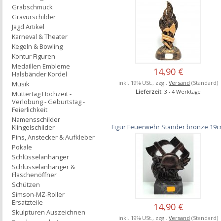
Grabschmuck
Gravurschilder
Jagd Artikel
Karneval & Theater
Kegeln & Bowling
Kontur Figuren
Medaillen Embleme
14,90 €
Halsbänder Kordel
inkl. 19% USt., zzgl.
Versand
(Standard)
Musik
Lieferzeit
: 3 - 4 Werktage
Muttertag Hochzeit -
Verlobung - Geburtstag -
Feierlichkeit
Namensschilder
Figur Feuerwehr Ständer bronze 19
Klingelschilder
Pins, Anstecker & Aufkleber
Pokale
Schlüsselanhänger
Schlüsselanhänger &
Flaschenöffner
Schützen
Simson-MZ-Roller
Ersatzteile
14,90 €
Skulpturen Auszeichnen
inkl. 19% USt., zzgl.
Versand
(Standard)