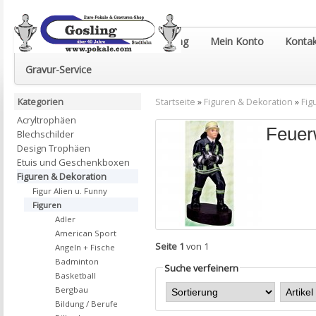
Euro-Pokale & Gravur-Shop Gosling
Mein Konto
Kontak
Gravur-Service
Kategorien
Startseite
»
Figuren & Dekoration
»
Fig
Acryltrophäen
Feuer
Blechschilder
Design Trophäen
Etuis und Geschenkboxen
Figuren & Dekoration
Figur Alien u. Funny
Figuren
Adler
American Sport
Seite 1
von 1
Angeln + Fische
Badminton
Suche verfeinern
Basketball
Bergbau
Bildung / Berufe