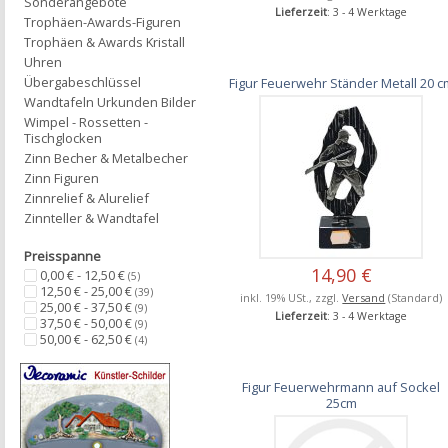
Sonderangebote
Lieferzeit
: 3 - 4 Werktage
Trophäen-Awards-Figuren
Trophäen & Awards Kristall
Uhren
Übergabeschlüssel
Figur Feuerwehr Ständer Metall 20 c
Wandtafeln Urkunden Bilder
Wimpel - Rossetten -
Tischglocken
Zinn Becher & Metalbecher
Zinn Figuren
Zinnrelief & Alurelief
Zinnteller & Wandtafel
Preisspanne
14,90 €
0,00 € - 12,50 €
(5)
12,50 € - 25,00 €
(39)
inkl. 19% USt., zzgl.
Versand
(Standard)
25,00 € - 37,50 €
(9)
Lieferzeit
: 3 - 4 Werktage
37,50 € - 50,00 €
(9)
50,00 € - 62,50 €
(4)
Figur Feuerwehrmann auf Sockel
25cm