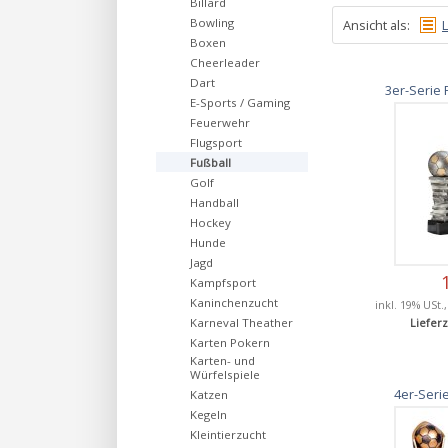
Billard
Bowling
Ansicht als:
L
Boxen
Cheerleader
Dart
3er-Serie 
E-Sports / Gaming
Feuerwehr
Flugsport
Fußball
Golf
Handball
Hockey
Hunde
Jagd
Kampfsport
Kaninchenzucht
inkl. 19% USt.
Karneval Theather
Lieferz
Karten Pokern
Karten- und
Würfelspiele
4er-Seri
Katzen
Kegeln
Kleintierzucht