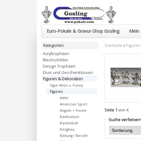
Euro-Pokale & Gravur-Shop Gosling
Mein 
Kategorien
Startseite
»
Figuren
Acryltrophäen
Blechschilder
Design Trophäen
Etuis und Geschenkboxen
Figuren & Dekoration
Figur Alien u. Funny
Figuren
Adler
American Sport
Seite 1
von 4
Angeln + Fische
Badminton
Suche verfeiner
Basketball
Bergbau
Bildung / Berufe