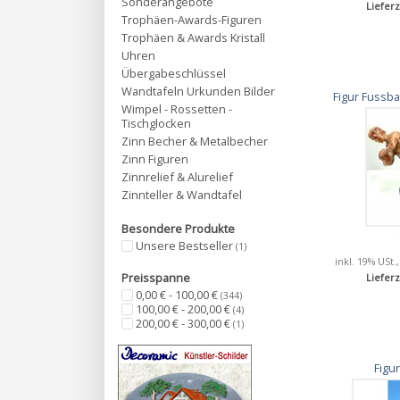
Sonderangebote
Lieferz
Trophäen-Awards-Figuren
Trophäen & Awards Kristall
Uhren
Übergabeschlüssel
Wandtafeln Urkunden Bilder
Figur Fussb
Wimpel - Rossetten -
Tischglocken
Zinn Becher & Metalbecher
Zinn Figuren
Zinnrelief & Alurelief
Zinnteller & Wandtafel
Besondere Produkte
Unsere Bestseller
(1)
inkl. 19% USt.
Preisspanne
Lieferz
0,00 € - 100,00 €
(344)
100,00 € - 200,00 €
(4)
200,00 € - 300,00 €
(1)
Figu