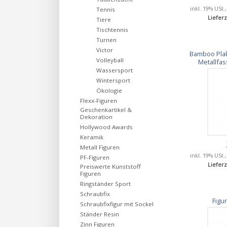
inkl. 19% USt.
Tennis
Lieferz
Tiere
Tischtennis
Turnen
Victor
Bamboo Pla
Volleyball
Metallfa
Wassersport
Wintersport
Ökologie
Flexx-Figuren
Geschenkartikel &
Dekoration
Hollywood Awards
Keramik
Metall Figuren
inkl. 19% USt.
PF-Figuren
Lieferz
Preiswerte Kunststoff
Figuren
Ringständer Sport
Schraubfix
Figu
Schraubfixfigur mit Sockel
Ständer Resin
Zinn Figuren