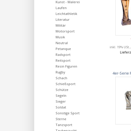
Kunst - Malerei
Laufen
Leichtathletik
Literatur
Militär
Motorsport
Musik
Neutral
inkl. 19% USt.
Petanque
Lieferz
Radsport
Reitsport
Resin Figuren
Rugby
4er-Serie 
Schach
Schießsport
Schütze
Segeln
Sieger
Soldat
Sonstige Sport
Sterne
Tanzsport
Taubenzucht