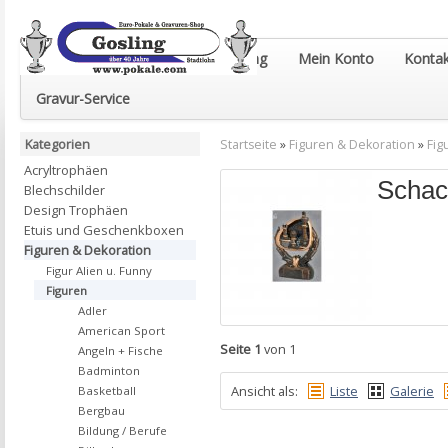
Euro-Pokale & Gravur-Shop Gosling
Mein Konto
Kontak
Gravur-Service
Kategorien
Startseite
»
Figuren & Dekoration
»
Fig
Acryltrophäen
Schac
Blechschilder
Design Trophäen
Etuis und Geschenkboxen
Figuren & Dekoration
Figur Alien u. Funny
Figuren
Adler
American Sport
Seite 1
von 1
Angeln + Fische
Badminton
Ansicht als:
Liste
Galerie
Basketball
Bergbau
Bildung / Berufe