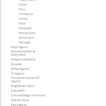
Tennis
Tiere
Tischtennis
Turnen
Victor
Volleyball
Wassersport
Wintersport
Ökologie
Flexx-Figuren
Geschenkartikel &
Dekoration
Hollywood Awards
Keramik
Metall Figuren
PF-Figuren
Preiswerte Kunststoff
Figuren
Ringständer Sport
Schraubfix
Schraubfixfigur mit Sockel
Ständer Resin
Zinn Figuren