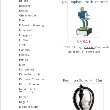
Billard
Figur / Trophäe Schach H=180mm
Bowling
Boxen
Cheerleader
Dart
E-Sports / Gaming
Feuerwehr
Flugsport
Fußball
37,84 €
Golf
inkl. 19% USt., zzgl.
Versand
(Standard)
Handball
Lieferzeit
: 3 - 4 Werktage
Hockey
Hunde
Jagd
Kampfsport
Kaninchenzucht
Karneval Theather
Resinfigur Schach H. 129mm
Karten Pokern
Karten- und
Würfelspiele
Katzen
Kegeln
Kleintierzucht