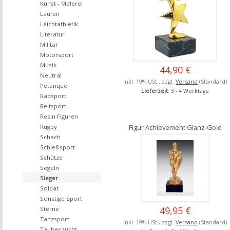
Kunst - Malerei
Laufen
Leichtathletik
Literatur
Militär
Motorsport
Musik
44,90 €
Neutral
inkl. 19% USt., zzgl.
Versand
(Standard)
Petanque
Lieferzeit
: 3 - 4 Werktage
Radsport
Reitsport
Resin Figuren
Figur Achievement Glanz-Gold
Rugby
Schach
Schießsport
Schütze
Segeln
Sieger
Soldat
Sonstige Sport
49,95 €
Sterne
Tanzsport
inkl. 19% USt., zzgl.
Versand
(Standard)
Taubenzucht