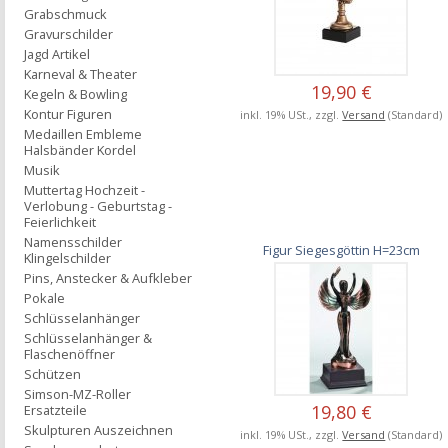
Grabschmuck
Gravurschilder
Jagd Artikel
Karneval & Theater
19,90 €
Kegeln & Bowling
Kontur Figuren
inkl. 19% USt., zzgl.
Versand
(Standard)
Medaillen Embleme
Halsbänder Kordel
Musik
Muttertag Hochzeit -
Verlobung - Geburtstag -
Feierlichkeit
Namensschilder
Figur Siegesgöttin H=23cm
Klingelschilder
Pins, Anstecker & Aufkleber
Pokale
Schlüsselanhänger
Schlüsselanhänger &
Flaschenöffner
Schützen
Simson-MZ-Roller
19,80 €
Ersatzteile
Skulpturen Auszeichnen
inkl. 19% USt., zzgl.
Versand
(Standard)