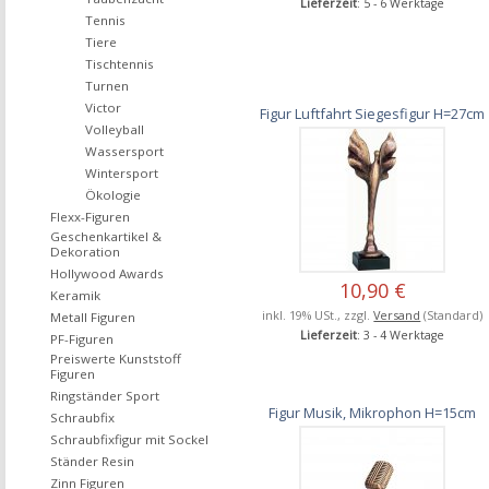
Lieferzeit
: 5 - 6 Werktage
Tennis
Tiere
Tischtennis
Turnen
Victor
Figur Luftfahrt Siegesfigur H=27cm
Volleyball
Wassersport
Wintersport
Ökologie
Flexx-Figuren
Geschenkartikel &
Dekoration
Hollywood Awards
10,90 €
Keramik
inkl. 19% USt., zzgl.
Versand
(Standard)
Metall Figuren
Lieferzeit
: 3 - 4 Werktage
PF-Figuren
Preiswerte Kunststoff
Figuren
Ringständer Sport
Figur Musik, Mikrophon H=15cm
Schraubfix
Schraubfixfigur mit Sockel
Ständer Resin
Zinn Figuren