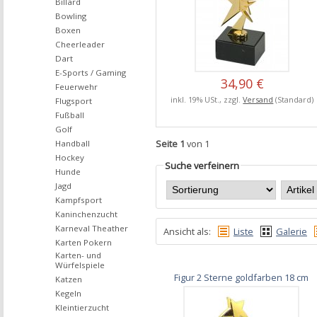
Billard
Bowling
Boxen
Cheerleader
Dart
E-Sports / Gaming
34,90 €
Feuerwehr
inkl. 19% USt., zzgl.
Versand
(Standard)
Flugsport
Fußball
Golf
Seite 1
von 1
Handball
Hockey
Suche verfeinern
Hunde
Jagd
Kampfsport
Kaninchenzucht
Karneval Theather
Ansicht als:
Liste
Galerie
Karten Pokern
Karten- und
Würfelspiele
Figur 2 Sterne goldfarben 18 cm
Katzen
Kegeln
Kleintierzucht