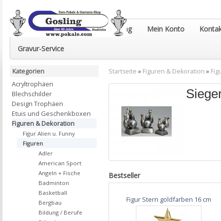
Euro-Pokale & Gravur-Shop Gosling
Mein Konto
Kontak
Gravur-Service
Kategorien
Startseite
»
Figuren & Dekoration
»
Fig
Acryltrophäen
Siege
Blechschilder
Design Trophäen
Etuis und Geschenkboxen
Figuren & Dekoration
Figur Alien u. Funny
Figuren
Adler
American Sport
Angeln + Fische
Bestseller
Badminton
Basketball
Figur Stern goldfarben 16 cm
Bergbau
Bildung / Berufe