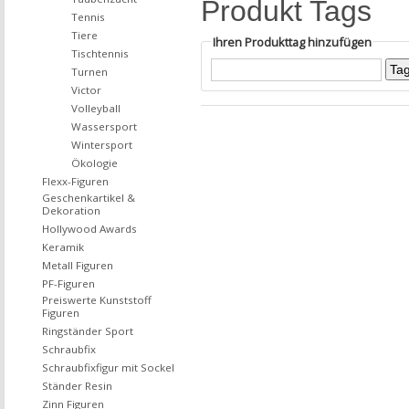
Produkt Tags
Tennis
Tiere
Ihren Produkttag hinzufügen
Tischtennis
Turnen
Victor
Volleyball
Wassersport
Wintersport
Ökologie
Flexx-Figuren
Geschenkartikel &
Dekoration
Hollywood Awards
Keramik
Metall Figuren
PF-Figuren
Preiswerte Kunststoff
Figuren
Ringständer Sport
Schraubfix
Schraubfixfigur mit Sockel
Ständer Resin
Zinn Figuren