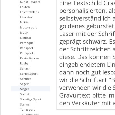
Eine Textschild Grav
Kunst - Malerei
Laufen
personalisierten, a
Leichtathletik
selbstverständlich
Literatur
Militär
goldenes gebürstet 
Motorsport
Laser mit der Schrif
Musik
Neutral
geprägt schwarz. E
Petanque
der Schriftzeichen 
Radsport
Reitsport
diese. Das können S
Resin Figuren
eingeblendetem Line
Rugby
Schach
dann noch gut lesba
Schießsport
wir die Schriftart "
Schütze
Segeln
verwenden wir die S
Sieger
Gravurtext bitte im
Soldat
Sonstige Sport
den Verkäufer mit 
Sterne
Tanzsport
Taubenzucht