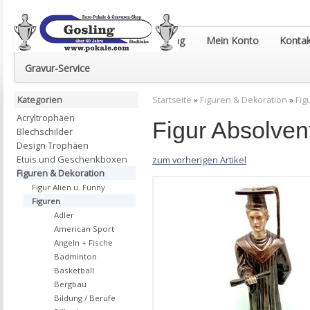
Euro-Pokale & Gravur-Shop Gosling
Mein Konto
Kontak
Gravur-Service
Kategorien
Startseite
»
Figuren & Dekoration
»
Fig
Acryltrophäen
Figur Absolve
Blechschilder
Design Trophäen
Etuis und Geschenkboxen
zum vorherigen Artikel
Figuren & Dekoration
Figur Alien u. Funny
Figuren
Adler
American Sport
Angeln + Fische
Badminton
Basketball
Bergbau
Bildung / Berufe