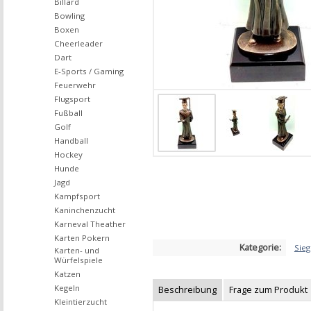
Billard
Bowling
Boxen
Cheerleader
Dart
E-Sports / Gaming
Feuerwehr
Flugsport
Fußball
Golf
Handball
Hockey
Hunde
Jagd
Kampfsport
Kaninchenzucht
Karneval Theather
Karten Pokern
Kategorie:
Sieg
Karten- und
Würfelspiele
Katzen
Kegeln
Beschreibung
Frage zum Produkt
Kleintierzucht