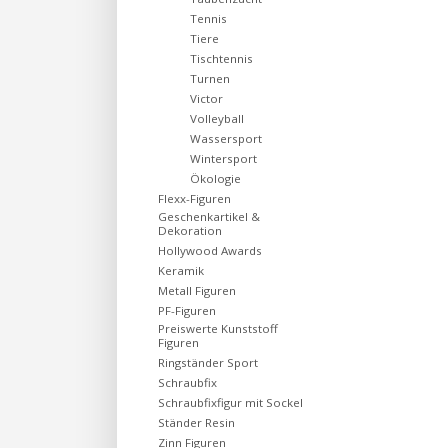
Tennis
Tiere
Tischtennis
Turnen
Victor
Volleyball
Wassersport
Wintersport
Ökologie
Flexx-Figuren
Geschenkartikel &
Dekoration
Hollywood Awards
Keramik
Metall Figuren
PF-Figuren
Preiswerte Kunststoff
Figuren
Ringständer Sport
Schraubfix
Schraubfixfigur mit Sockel
Ständer Resin
Zinn Figuren