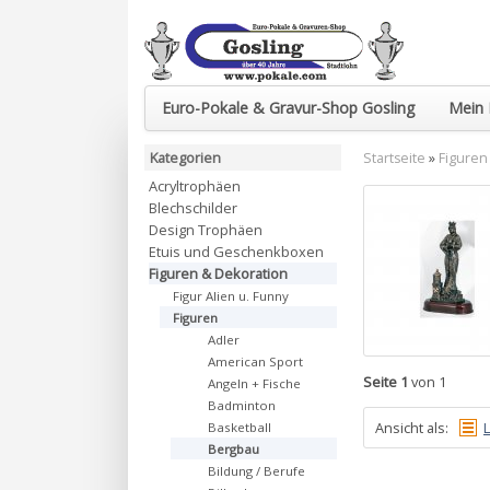
Euro-Pokale & Gravur-Shop Gosling
Mein 
Kategorien
Startseite
»
Figuren
Acryltrophäen
Blechschilder
Design Trophäen
Etuis und Geschenkboxen
Figuren & Dekoration
Figur Alien u. Funny
Figuren
Adler
American Sport
Seite 1
von 1
Angeln + Fische
Badminton
Ansicht als:
L
Basketball
Bergbau
Bildung / Berufe