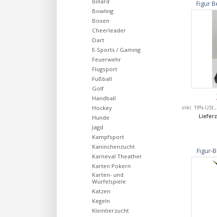
Billard
Figur 
Bowling
Boxen
Cheerleader
Dart
E-Sports / Gaming
Feuerwehr
Flugsport
Fußball
Golf
Handball
inkl. 19% USt.
Hockey
Lieferz
Hunde
Jagd
Kampfsport
Kaninchenzucht
Figur-
Karneval Theather
Karten Pokern
Karten- und
Würfelspiele
Katzen
Kegeln
Kleintierzucht