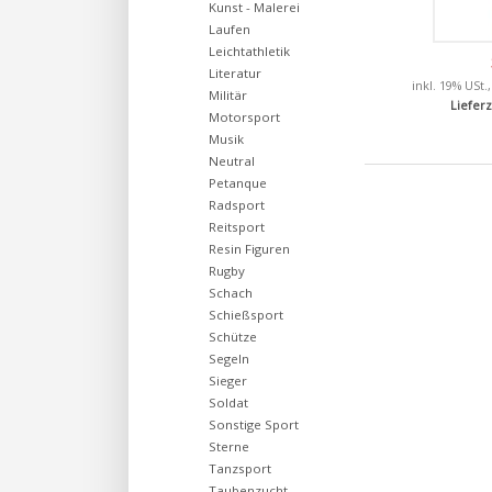
Kunst - Malerei
Laufen
Leichtathletik
Literatur
inkl. 19% USt.
Militär
Lieferz
Motorsport
Musik
Neutral
Petanque
Radsport
Reitsport
Resin Figuren
Rugby
Schach
Schießsport
Schütze
Segeln
Sieger
Soldat
Sonstige Sport
Sterne
Tanzsport
Taubenzucht