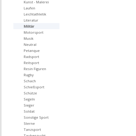
Kunst - Malerei
Laufen
Leichtathletik
Literatur
Militär
Motorsport
Musik
Neutral
Petanque
Radsport
Reitsport
Resin Figuren
Rugby
Schach
Schießsport
Schütze
Segeln
Sieger
Soldat
Sonstige Sport
Sterne
Tanzsport
Taubenzucht