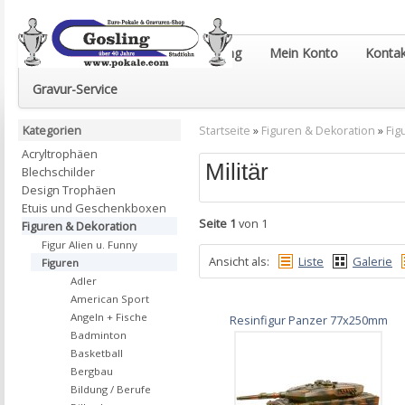
Euro-Pokale & Gravur-Shop Gosling
Mein Konto
Kontak
Gravur-Service
Kategorien
Startseite
»
Figuren & Dekoration
»
Fig
Acryltrophäen
Militär
Blechschilder
Design Trophäen
Etuis und Geschenkboxen
Seite 1
von 1
Figuren & Dekoration
Figur Alien u. Funny
Ansicht als:
Liste
Galerie
Figuren
Adler
American Sport
Angeln + Fische
Resinfigur Panzer 77x250mm
Badminton
Basketball
Bergbau
Bildung / Berufe