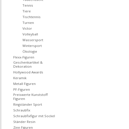
Tennis
Tiere
Tischtennis
Turnen
Victor
Volleyball
Wassersport
Wintersport
Ökologie
Flexx-Figuren
Geschenkartikel &
Dekoration
Hollywood Awards
Keramik
Metall Figuren
PF-Figuren
Preiswerte Kunststoff
Figuren
Ringständer Sport
Schraubfix
Schraubfixfigur mit Sockel
Ständer Resin
Zinn Figuren