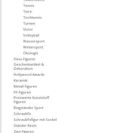
Tennis
Tiere
Tischtennis
Turnen
Victor
Volleyball
Wassersport
Wintersport
Ökologie
Flexx-Figuren
Geschenkartikel &
Dekoration
Hollywood Awards
Keramik
Metall Figuren
PF-Figuren
Preiswerte Kunststoff
Figuren
Ringständer Sport
Schraubfix
Schraubfixfigur mit Sockel
Ständer Resin
Zinn Figuren