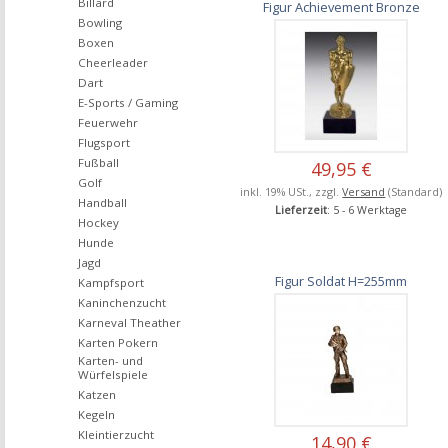
Billard
Figur Achievement Bronze
Bowling
Boxen
Cheerleader
Dart
E-Sports / Gaming
Feuerwehr
Flugsport
Fußball
49,95 €
Golf
inkl. 19% USt., zzgl.
Versand
(Standard)
Handball
Lieferzeit
: 5 - 6 Werktage
Hockey
Hunde
Jagd
Figur Soldat H=255mm
Kampfsport
Kaninchenzucht
Karneval Theather
Karten Pokern
Karten- und
Würfelspiele
Katzen
Kegeln
Kleintierzucht
14,90 €