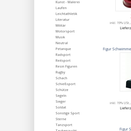
Kunst - Malerei
Laufen
Leichtathletik
Literatur
inkl. 19% USt.
Militär
Lieferz
Motorsport
Musik
Neutral
Figur Schwimmer
Petanque
Radsport
Reitsport
Resin Figuren
Rugby
Schach
Schießsport
Schütze
Segeln
Sieger
inkl. 19% USt.
Soldat
Lieferz
Sonstige Sport
Sterne
Tanzsport
Figur 
Taubenzucht