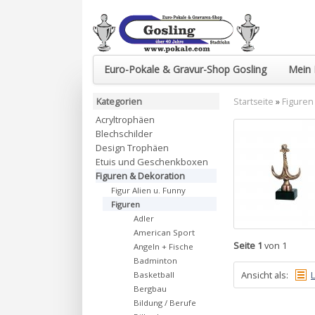
Euro-Pokale & Gravur-Shop Gosling
Mein 
Kategorien
Startseite
»
Figuren
Acryltrophäen
Blechschilder
Design Trophäen
Etuis und Geschenkboxen
Figuren & Dekoration
Figur Alien u. Funny
Figuren
Adler
American Sport
Seite 1
von 1
Angeln + Fische
Badminton
Ansicht als:
L
Basketball
Bergbau
Bildung / Berufe