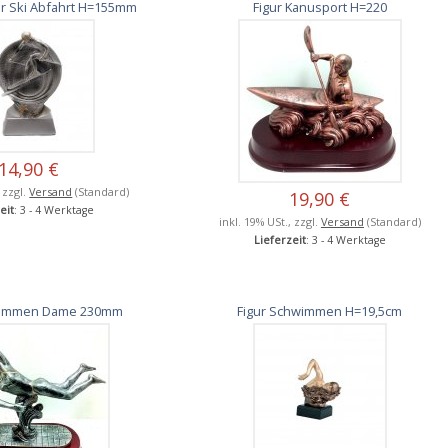
der Ski Abfahrt H=155mm
Figur Kanusport H=220
14,90 €
, zzgl.
Versand
(Standard)
19,90 €
eit
: 3 - 4 Werktage
inkl. 19% USt., zzgl.
Versand
(Standard)
Lieferzeit
: 3 - 4 Werktage
wimmen Dame 230mm
Figur Schwimmen H=19,5cm