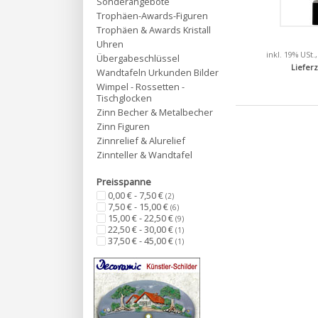
Sonderangebote
Trophäen-Awards-Figuren
Trophäen & Awards Kristall
Uhren
inkl. 19% USt.
Übergabeschlüssel
Lieferz
Wandtafeln Urkunden Bilder
Wimpel - Rossetten -
Tischglocken
Zinn Becher & Metalbecher
Zinn Figuren
Zinnrelief & Alurelief
Zinnteller & Wandtafel
Preisspanne
0,00 € - 7,50 €
(2)
7,50 € - 15,00 €
(6)
15,00 € - 22,50 €
(9)
22,50 € - 30,00 €
(1)
37,50 € - 45,00 €
(1)