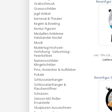
Resinfig
Grabschmuck
Gravurschilder
Jagd Artikel
Karneval & Theater
Kegeln & Bowling
Kontur Figuren
Medaillen Embleme
Halsbänder Kordel
Musik
Muttertag Hochzeit -
Verlobung - Geburtstag -
Feierlichkeit
inkl. 19% USt.
Lieferz
Namensschilder
Klingelschilder
Pins, Anstecker & Aufkleber
Pokale
Resinfigur
Schlüsselanhänger
Schlüsselanhänger &
Flaschenöffner
Schützen
Simson-MZ-Roller
Ersatzteile
Skulpturen Auszeichnen