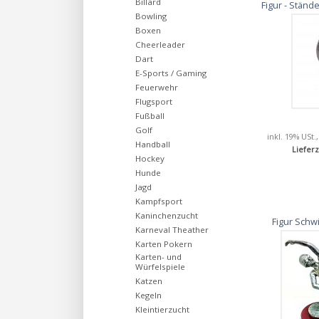
Billard
Figur - Stän
Bowling
Boxen
Cheerleader
Dart
E-Sports / Gaming
Feuerwehr
Flugsport
Fußball
Golf
inkl. 19% USt.
Handball
Lieferz
Hockey
Hunde
Jagd
Kampfsport
Kaninchenzucht
Figur Sch
Karneval Theather
Karten Pokern
Karten- und
Würfelspiele
Katzen
Kegeln
Kleintierzucht