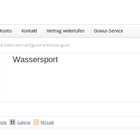
Konto
Kontakt
Vertrag widerrufen
Gravur-Service
 & Dekoration
»
Figuren
»
Wassersport
Wassersport
iste
Galerie
Mosaik