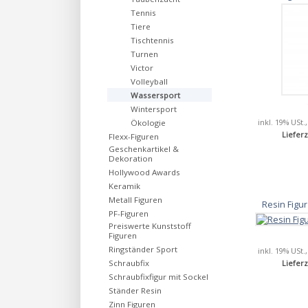
Tennis
Tiere
Tischtennis
Turnen
Victor
Volleyball
Wassersport
Wintersport
inkl. 19% USt.
Ökologie
Lieferz
Flexx-Figuren
Geschenkartikel &
Dekoration
Hollywood Awards
Keramik
Metall Figuren
Resin Fig
PF-Figuren
Preiswerte Kunststoff
Figuren
Ringständer Sport
inkl. 19% USt.
Schraubfix
Lieferz
Schraubfixfigur mit Sockel
Ständer Resin
Zinn Figuren