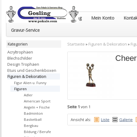
Euro-Pokale & Gravur-Shop Gosling
Mein Konto
Kontak
Gravur-Service
Kategorien
Startseite
»
Figuren & Dekoration
»
Fig
Acryltrophäen
Cheer
Blechschilder
Design Trophäen
Etuis und Geschenkboxen
Figuren & Dekoration
Figur Alien u. Funny
Figuren
Adler
American Sport
Seite 1
von 1
Angeln + Fische
Badminton
Ansicht als:
Liste
Galerie
Basketball
Bergbau
Bildung / Berufe