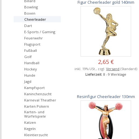
Billard
Figur Cheerleader gold 140mm
Bowling
Boxen
Cheerleader
Dart
E-Sports / Gaming
Feuerwehr
Flugsport
Fußball
Golf
2,65 €
Handball
inkl. 19% USt., zzgl.
Versand
(Standard)
Hockey
Lieferzeit
: 8 - 9 Werktage
Hunde
Jagd
Kampfsport
Kaninchenzucht
Resinfigur Cheerleader 130mm
Karneval Theather
Karten Pokern
Karten- und
Würfelspiele
Katzen
Kegeln
Kleintierzucht