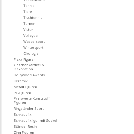
Tennis
Tiere
Tischtennis
Turnen
Victor
Volleyball
Wassersport
Wintersport
Ökologie
Flexx-Figuren
Geschenkartikel &
Dekoration
Hollywood Awards
Keramik
Metall Figuren
PF-Figuren
Preiswerte Kunststoff
Figuren
Ringständer Sport
Schraubfix
Schraubfixfigur mit Sockel
Ständer Resin
Zinn Figuren