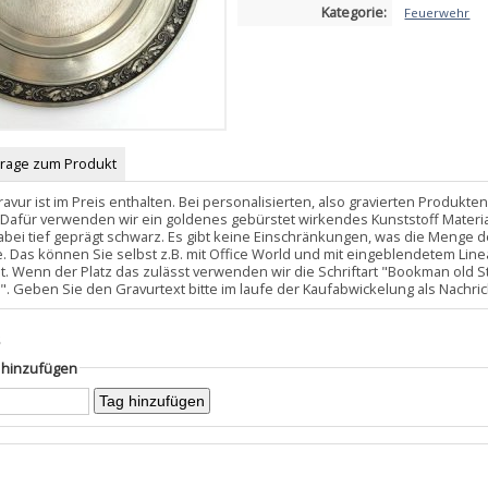
Kategorie:
Feuerwehr
Frage zum Produkt
ravur ist im Preis enthalten. Bei personalisierten, also gravierten Produkt
Dafür verwenden wir ein goldenes gebürstet wirkendes Kunststoff Material,
dabei tief geprägt schwarz. Es gibt keine Einschränkungen, was die Menge d
e. Das können Sie selbst z.B. mit Office World und mit eingeblendetem Line
st. Wenn der Platz das zulässt verwenden wir die Schriftart "Bookman old St
 th". Geben Sie den Gravurtext bitte im laufe der Kaufabwickelung als Nachri
s
g hinzufügen