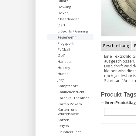
Billard
Bowling
Boxen
Cheerleader
Dart
E-Sports / Gaming
Feuerwehr
Flugsport
Beschreibung
Fußball
Golf
Eine Textschild G
ausgeschlossen. 
Handball
Die Schrift wird 
Hockey
kleiner wird dies
Hunde
noch gut lesbar i
Jagd
Schriftart "Arial
Kampfsport
Kaninchenzucht
Produkt Tag
Karneval Theather
Ihren Produktta
Karten Pokern
Karten- und
Würfelspiele
Katzen
Kegeln
Kleintierzucht