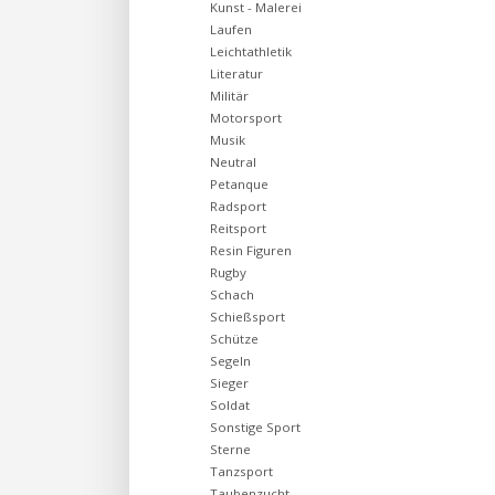
Kunst - Malerei
Laufen
Leichtathletik
Literatur
Militär
Motorsport
Musik
Neutral
Petanque
Radsport
Reitsport
Resin Figuren
Rugby
Schach
Schießsport
Schütze
Segeln
Sieger
Soldat
Sonstige Sport
Sterne
Tanzsport
Taubenzucht