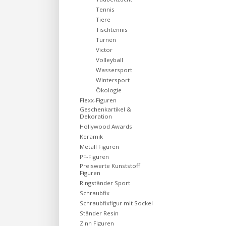
Tennis
Tiere
Tischtennis
Turnen
Victor
Volleyball
Wassersport
Wintersport
Ökologie
Flexx-Figuren
Geschenkartikel &
Dekoration
Hollywood Awards
Keramik
Metall Figuren
PF-Figuren
Preiswerte Kunststoff
Figuren
Ringständer Sport
Schraubfix
Schraubfixfigur mit Sockel
Ständer Resin
Zinn Figuren