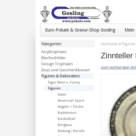
Euro-Pokale & Gravur-Shop Gosling
Mein 
Kategorien
Startseite
»
Figuren
Acryltrophäen
Zinntelle
Blechschilder
Design Trophäen
zum vorherigen Art
Etuis und Geschenkboxen
Figuren & Dekoration
Figur Alien u. Funny
Figuren
Adler
American Sport
Angeln + Fische
Badminton
Basketball
Bergbau
Bildung / Berufe