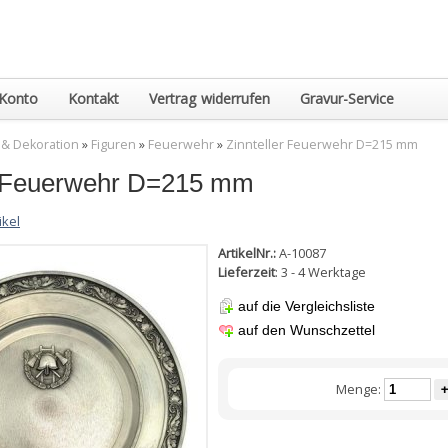
Konto
Kontakt
Vertrag widerrufen
Gravur-Service
 & Dekoration
»
Figuren
»
Feuerwehr
»
Zinnteller Feuerwehr D=215 mm
r Feuerwehr D=215 mm
ikel
ArtikelNr.:
A-10087
Lieferzeit
: 3 - 4 Werktage
auf die Vergleichsliste
auf den Wunschzettel
Menge:
+