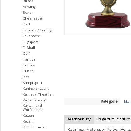
Billard
Bowling
Boxen
Cheerleader
Dart
E-Sports / Gaming
Feuerwehr
Flugsport
Fußball
Golf
Handball
Hockey
Hunde
Jagd
Kampfsport
Kaninchenzucht
Karneval Theather
Karten Pokern
Kategorie:
Mot
Karten- und
Würfelspiele
Katzen
Beschreibung
Frage zum Produkt
Kegeln
Kleintierzucht
Resinfigur Motorsport Kolben Höhe: