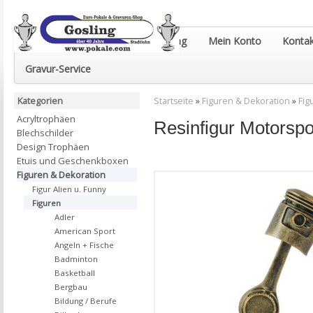
Euro-Pokale & Gravur-Shop Gosling
Mein Konto
Kontak
Gravur-Service
Kategorien
Startseite
»
Figuren & Dekoration
»
Fig
Acryltrophäen
Resinfigur Motorsp
Blechschilder
Design Trophäen
Etuis und Geschenkboxen
Figuren & Dekoration
Figur Alien u. Funny
Figuren
Adler
American Sport
Angeln + Fische
Badminton
Basketball
Bergbau
Bildung / Berufe