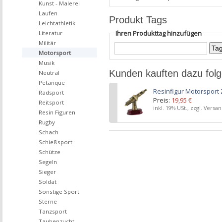
Kunst - Malerei
Laufen
Produkt Tags
Leichtathletik
Ihren Produkttag hinzufügen
Literatur
Militär
Motorsport
Musik
Kunden kauften dazu fol
Neutral
Petanque
Resinfigur Motorspor
Radsport
Preis:
19,95 €
Reitsport
inkl. 19% USt., zzgl. Versa
Resin Figuren
Rugby
Schach
Schießsport
Schütze
Segeln
Sieger
Soldat
Sonstige Sport
Sterne
Tanzsport
Taubenzucht