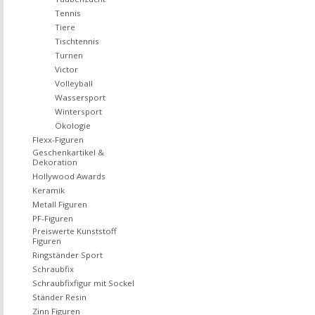
Tennis
Tiere
Tischtennis
Turnen
Victor
Volleyball
Wassersport
Wintersport
Ökologie
Flexx-Figuren
Geschenkartikel &
Dekoration
Hollywood Awards
Keramik
Metall Figuren
PF-Figuren
Preiswerte Kunststoff
Figuren
Ringständer Sport
Schraubfix
Schraubfixfigur mit Sockel
Ständer Resin
Zinn Figuren