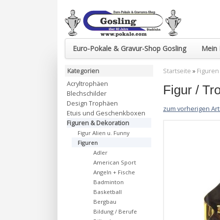
Euro-Pokale & Gravur-Shop Gosling
Mein 
Kategorien
Startseite
»
Figuren
Acryltrophäen
Figur / 
Blechschilder
Design Trophäen
zum vorherigen Art
Etuis und Geschenkboxen
Figuren & Dekoration
Figur Alien u. Funny
Figuren
Adler
American Sport
Angeln + Fische
Badminton
Basketball
Bergbau
Bildung / Berufe