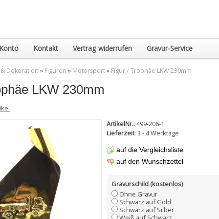
Konto
Kontakt
Vertrag widerrufen
Gravur-Service
 & Dekoration
»
Figuren
»
Motorsport
»
Figur / Trophäe LKW 230mm
Trophäe LKW 230mm
ikel
ArtikelNr.:
499-206-1
Lieferzeit
: 3 - 4 Werktage
auf die Vergleichsliste
auf den Wunschzettel
Gravurschild (kostenlos)
Ohne Gravur
Schwarz auf Gold
Schwarz auf Silber
Weiß auf Schwarz