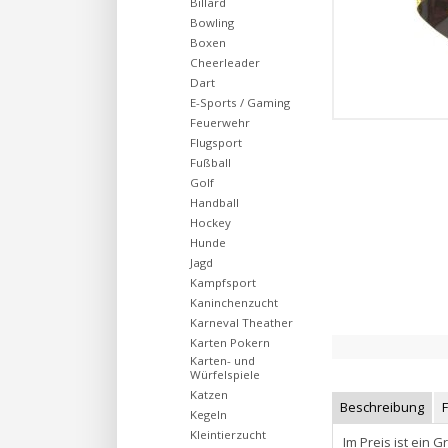
Billard
Bowling
Boxen
Cheerleader
Dart
E-Sports / Gaming
Feuerwehr
Flugsport
Fußball
Golf
Handball
Hockey
Hunde
Jagd
Kampfsport
Kaninchenzucht
Karneval Theather
Karten Pokern
Karten- und
Würfelspiele
Katzen
Beschreibung
Kegeln
Kleintierzucht
Im Preis ist ein 