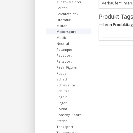
Kunst - Malerei
Verkäufer" Ihren
Laufen
Leichtathletik
Produkt Tag
Literatur
Ihren Produktta
Militär
Motorsport
Musik
Neutral
Petanque
Radsport
Reitsport
Resin Figuren
Rugby
Schach
Schießsport
Schütze
Segeln
Sieger
Soldat
Sonstige Sport
Sterne
Tanzsport
Taubenzucht