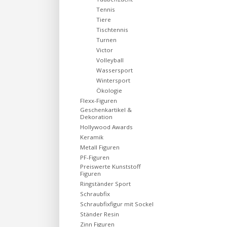
Tennis
Tiere
Tischtennis
Turnen
Victor
Volleyball
Wassersport
Wintersport
Ökologie
Flexx-Figuren
Geschenkartikel &
Dekoration
Hollywood Awards
Keramik
Metall Figuren
PF-Figuren
Preiswerte Kunststoff
Figuren
Ringständer Sport
Schraubfix
Schraubfixfigur mit Sockel
Ständer Resin
Zinn Figuren