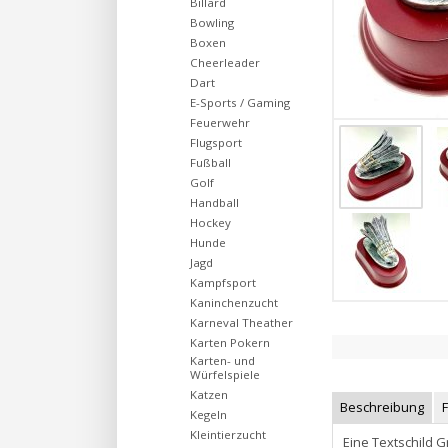
Billard
Bowling
Boxen
Cheerleader
Dart
E-Sports / Gaming
Feuerwehr
Flugsport
Fußball
Golf
Handball
Hockey
Hunde
Jagd
Kampfsport
Kaninchenzucht
Karneval Theather
Karten Pokern
Karten- und
Würfelspiele
Katzen
Beschreibung
Kegeln
Kleintierzucht
Eine Textschild G