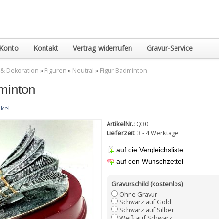
Konto
Kontakt
Vertrag widerrufen
Gravur-Service
 & Dekoration
»
Figuren
»
Neutral
»
Figur Badminton
minton
ikel
ArtikelNr.:
Q30
Lieferzeit
: 3 - 4 Werktage
auf die Vergleichsliste
auf den Wunschzettel
Gravurschild (kostenlos)
Ohne Gravur
Schwarz auf Gold
Schwarz auf Silber
Weiß auf Schwarz