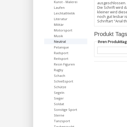
Kunst - Malerei
ausgeschlossen. 
Die Schrift wird 
Laufen
kleiner wird dies
Leichtathletik
noch gut lesbar i
Literatur
Schriftart "Arial
Militär
Motorsport
Produkt Tag
Musik
Ihren Produktta
Neutral
Petanque
Radsport
Reitsport
Resin Figuren
Rugby
Schach
Schießsport
Schütze
Segeln
Sieger
Soldat
Sonstige Sport
Sterne
Tanzsport
Taubenzucht