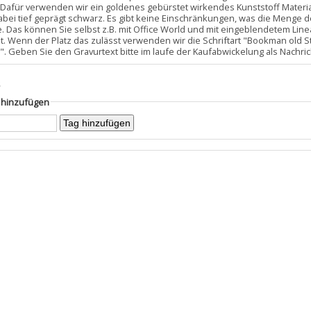
Dafür verwenden wir ein goldenes gebürstet wirkendes Kunststoff Material,
dabei tief geprägt schwarz. Es gibt keine Einschränkungen, was die Menge d
e. Das können Sie selbst z.B. mit Office World und mit eingeblendetem Line
st. Wenn der Platz das zulässt verwenden wir die Schriftart "Bookman old St
 th". Geben Sie den Gravurtext bitte im laufe der Kaufabwickelung als Nachri
s
g hinzufügen