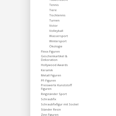
Tennis
Tiere
Tischtennis
Turnen
Victor
Volleyball
Wassersport
Wintersport
Ökologie
Flexx-Figuren
Geschenkartikel &
Dekoration
Hollywood Awards
Keramik
Metall Figuren
PF-Figuren
Preiswerte Kunststoff
Figuren
Ringständer Sport
Schraubfix
Schraubfixfigur mit Sockel
Ständer Resin
Zinn Figuren