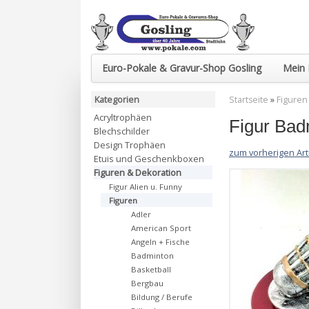
Euro-Pokale & Gravur-Shop Gosling
Mein 
Kategorien
Startseite
»
Figuren
Acryltrophäen
Figur Bad
Blechschilder
Design Trophäen
zum vorherigen Art
Etuis und Geschenkboxen
Figuren & Dekoration
Figur Alien u. Funny
Figuren
Adler
American Sport
Angeln + Fische
Badminton
Basketball
Bergbau
Bildung / Berufe