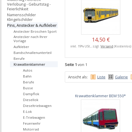
Verlobung - Geburtstag -
Feierlichkeit
Namensschilder
Klingelschilder
Pins, Anstecker & Aufkleber
Anstecker Broschen Sport
Anstecker nach Ihrer
14,50 €
Vorlage
inkl. 19% USt., zzgl.
Versand
(Kostenlos)
Aufkleber
Bandschnallenunterteil
Berufe
Seite 1
von 1
Krawattenklammer
Autos
Bahn
Ansicht als:
Liste
Galerie
Berufe
Busse
Dampflok
Krawattenklammer BEM 550*
Diesellok
Dieseltriebwagen
E-Lok
E-Triebwagen
Feuerwehr
Motorrad