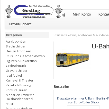
Euro-Pokale & Gravur-Shop Gosling
Mein Konto
Kontak
Gravur-Service
Kategorien
Startseite
»
Pins, Anstecker & Aufklebe
Acryltrophäen
U-Ba
Blechschilder
Design Trophäen
Etuis und Geschenkboxen
Figuren & Dekoration
Grabschmuck
Gravurschilder
Jagd Artikel
Karneval & Theater
Kegeln & Bowling
Bestseller
Kontur Figuren
Medaillen Embleme
Krawattenklammer U Bahn Berlin H
Halsbänder Kordel
von Euro-Roller Shop
Musik
Muttertag Hochzeit -