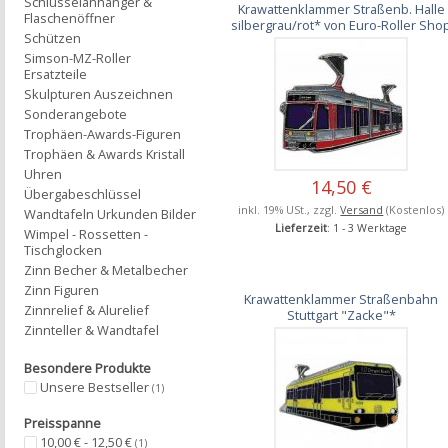
Schlüsselanhänger &
Krawattenklammer Straßenb. Halle
Flaschenöffner
silbergrau/rot* von Euro-Roller Sho
Schützen
Simson-MZ-Roller
Ersatzteile
Skulpturen Auszeichnen
Sonderangebote
Trophäen-Awards-Figuren
Trophäen & Awards Kristall
Uhren
14,50 €
Übergabeschlüssel
inkl. 19% USt., zzgl.
Versand
(Kostenlos)
Wandtafeln Urkunden Bilder
Lieferzeit
: 1 - 3 Werktage
Wimpel - Rossetten -
Tischglocken
Zinn Becher & Metalbecher
Zinn Figuren
Krawattenklammer Straßenbahn
Zinnrelief & Alurelief
Stuttgart "Zacke"*
Zinnteller & Wandtafel
Besondere Produkte
Unsere Bestseller
(1)
Preisspanne
10,00 € - 12,50 €
(1)