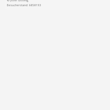
© Josef Gosling
Besucherstand: 6858193