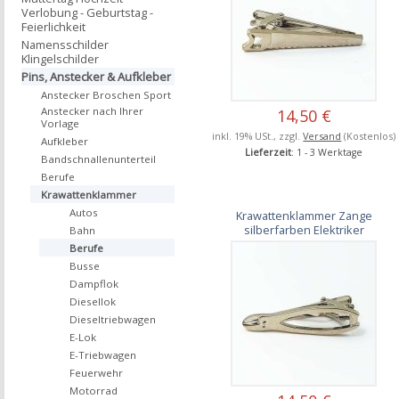
Verlobung - Geburtstag -
Feierlichkeit
Namensschilder
Klingelschilder
Pins, Anstecker & Aufkleber
Anstecker Broschen Sport
Anstecker nach Ihrer
14,50 €
Vorlage
inkl. 19% USt., zzgl.
Versand
(Kostenlos)
Aufkleber
Lieferzeit
: 1 - 3 Werktage
Bandschnallenunterteil
Berufe
Krawattenklammer
Autos
Krawattenklammer Zange
silberfarben Elektriker
Bahn
Berufe
Busse
Dampflok
Diesellok
Dieseltriebwagen
E-Lok
E-Triebwagen
Feuerwehr
Motorrad