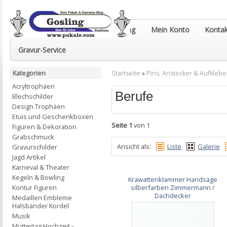
Euro-Pokale & Gravur-Shop Gosling
Mein Konto
Kontak
Gravur-Service
Kategorien
Startseite
»
Pins, Anstecker & Aufklebe
Acryltrophäen
Berufe
Blechschilder
Design Trophäen
Etuis und Geschenkboxen
Seite 1
von 1
Figuren & Dekoration
Grabschmuck
Ansicht als:
Liste
Galerie
Gravurschilder
Jagd Artikel
Karneval & Theater
Kegeln & Bowling
Krawattenklammer Handsäge
Kontur Figuren
silberfarben Zimmermann /
Dachdecker
Medaillen Embleme
Halsbänder Kordel
Musik
Muttertag Hochzeit -