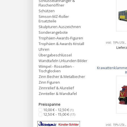
Schlüsselanhänger &
Flaschenöffner
Schützen
Simson-MZ-Roller
Ersatzteile
Skulpturen Auszeichnen
Sonderangebote
Trophäen-Awards-Figuren
inkl. 19% USt.,
Trophäen & Awards Kristall
Lieferz
Uhren
Übergabeschlüssel
Wandtafeln Urkunden Bilder
Wimpel - Rossetten -
Krawattenklammer
Tischglocken
R
Zinn Becher & Metalbecher
Zinn Figuren
Zinnrelief & Alurelief
Zinnteller & Wandtafel
Preisspanne
10,00 € - 12,50 €
(1)
12,50 € - 15,00 €
(17)
inkl. 19% USt.,