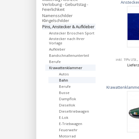
Anstecker
Verlobung - Geburtstag -
Feierlichkeit
Namensschilder
Klingelschilder
Pins, Anstecker & Aufkleber
Anstecker Broschen Sport
Anstecker nach Ihrer
Vorlage
Aufkleber
Bandschnallenunterteil
inkl. 19% USt.,
Berufe
Lieferz
Krawattenklammer
Autos
Bahn
Berufe
Krawattenklammer
Busse
Dampflok
Diesellok
Dieseltriebwagen
E-Lok
E-Triebwagen
Feuerwehr
Motorrad