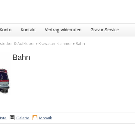
Konto
Kontakt
Vertrag widerrufen
Gravur-Service
nstecker & Aufkleber
»
Krawattenklammer
»
Bahn
Bahn
iste
Galerie
Mosaik