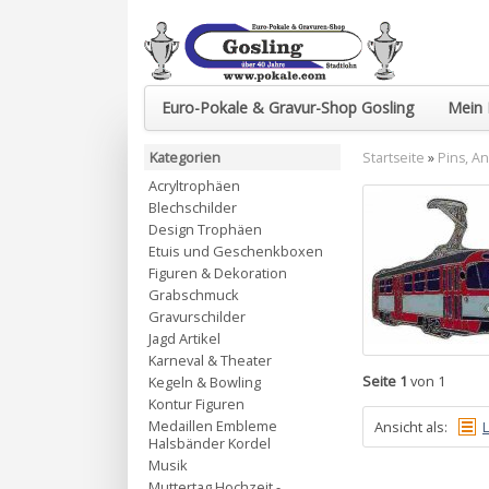
Euro-Pokale & Gravur-Shop Gosling
Mein 
Kategorien
Startseite
»
Pins, A
Acryltrophäen
Blechschilder
Design Trophäen
Etuis und Geschenkboxen
Figuren & Dekoration
Grabschmuck
Gravurschilder
Jagd Artikel
Karneval & Theater
Seite 1
von 1
Kegeln & Bowling
Kontur Figuren
Medaillen Embleme
Ansicht als:
L
Halsbänder Kordel
Musik
Muttertag Hochzeit -