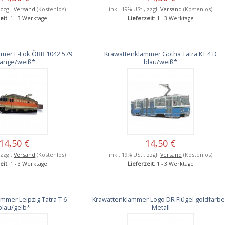
 zzgl.
Versand
(Kostenlos)
inkl. 19% USt., zzgl.
Versand
(Kostenlos)
eit
: 1 - 3 Werktage
Lieferzeit
: 1 - 3 Werktage
mer E-Lok ÖBB 1042 579
Krawattenklammer Gotha Tatra KT 4 D
range/weiß*
blau/weiß*
14,50 €
14,50 €
 zzgl.
Versand
(Kostenlos)
inkl. 19% USt., zzgl.
Versand
(Kostenlos)
eit
: 1 - 3 Werktage
Lieferzeit
: 1 - 3 Werktage
mmer Leipzig Tatra T 6
Krawattenklammer Logo DR Flügel goldfarb
blau/gelb*
Metall