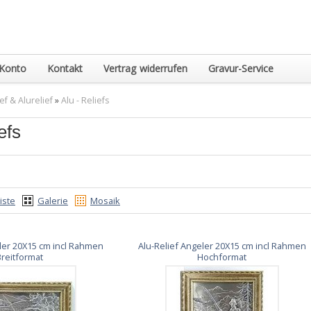
Konto
Kontakt
Vertrag widerrufen
Gravur-Service
ef & Alurelief
»
Alu - Reliefs
efs
iste
Galerie
Mosaik
eler 20X15 cm incl Rahmen
Alu-Relief Angeler 20X15 cm incl Rahmen
Breitformat
Hochformat