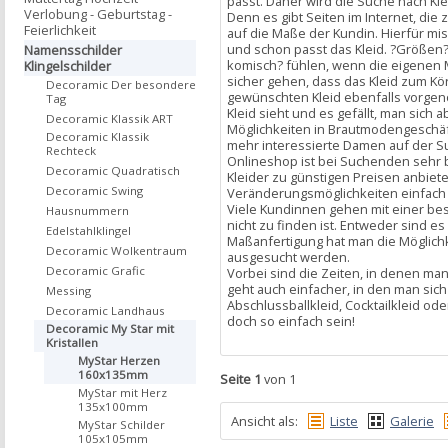
passt. Daher wird die Suche nach Kle
Verlobung - Geburtstag -
Denn es gibt Seiten im Internet, die 
Feierlichkeit
auf die Maße der Kundin. Hierfür mis
und schon passt das Kleid. ?Größen? 
Namensschilder
komisch? fühlen, wenn die eigenen
Klingelschilder
sicher gehen, dass das Kleid zum Kör
Decoramic Der besondere
gewünschten Kleid ebenfalls vorgeno
Tag
Kleid sieht und es gefällt, man sic
Decoramic Klassik ART
Möglichkeiten in Brautmodengeschäf
Decoramic Klassik
mehr interessierte Damen auf der Su
Rechteck
Onlineshop ist bei Suchenden sehr be
Decoramic Quadratisch
Kleider zu günstigen Preisen anbiete
Decoramic Swing
Veränderungsmöglichkeiten einfach
Viele Kundinnen gehen mit einer bes
Hausnummern
nicht zu finden ist. Entweder sind es 
Edelstahlklingel
Maßanfertigung hat man die Möglichk
Decoramic Wolkentraum
ausgesucht werden.
Decoramic Grafic
Vorbei sind die Zeiten, in denen ma
geht auch einfacher, in den man sich
Messing
Abschlussballkleid, Cocktailkleid o
Decoramic Landhaus
doch so einfach sein!
Decoramic My Star mit
Kristallen
MyStar Herzen
160x135mm
Seite 1
von 1
MyStar mit Herz
135x100mm
Ansicht als:
Liste
Galerie
MyStar Schilder
105x105mm