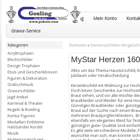
Euro-Pokale & Gravur-Shop Gosling
Mein Konto
Kontak
Gravur-Service
Kategorien
Startseite
»
Namensschilder Klingelsch
Acryltrophäen
MyStar Herzen 1
Blechschilder
Design Trophäen
Alles um das Thema Haustürschild, 
Etuis und Geschenkboxen
Jubiläum oder Verabschiedung
Figuren & Dekoration
Grabschmuck
Keramikschild mit Widmung zur Hochz
Doch bevor Geschenke zur Hochzeit üb
Gravurschilder
Braut sehen, und vor alle möchte di
Jagd Artikel
Brautkleider und Kleider für eine Ho
Karneval & Theater
Günstiges Brautkleider oder günstige
Kegeln & Bowling
Braut auf der Suche nach einen Brau
mehreren Brautjungfernkleidern, Bra
Kontur Figuren
ebenfalls ein elegantes Kleid für fes
Medaillen Embleme
günstig) in guter Qualität sind einfac
Halsbänder Kordel
Es gibt viele verschiedene Modelle,
Musik
wünschte man sich, man könnte sich 
Muttertag Hochzeit -