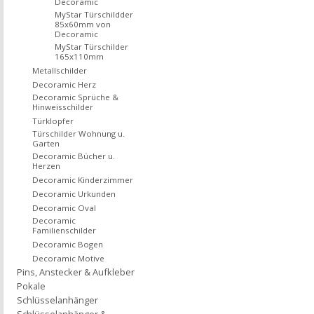
Decoramic
MyStar Türschildder
85x60mm von
Decoramic
MyStar Türschilder
165x110mm
Metallschilder
Decoramic Herz
Decoramic Sprüche &
Hinweisschilder
Türklopfer
Türschilder Wohnung u.
Garten
Decoramic Bücher u.
Herzen
Decoramic Kinderzimmer
Decoramic Urkunden
Decoramic Oval
Decoramic
Familienschilder
Decoramic Bogen
Decoramic Motive
Pins, Anstecker & Aufkleber
Pokale
Schlüsselanhänger