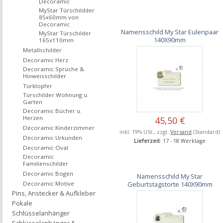
Decoramic
MyStar Türschildder
85x60mm von
Decoramic
Namensschild My Star Eulenpaar
MyStar Türschilder
140X90mm
165x110mm
Metallschilder
Decoramic Herz
Decoramic Sprüche &
Hinweisschilder
Türklopfer
Türschilder Wohnung u.
Garten
Decoramic Bücher u.
Herzen
45,50 €
Decoramic Kinderzimmer
inkl. 19% USt., zzgl.
Versand
(Standard)
Decoramic Urkunden
Lieferzeit
: 17 - 18 Werktage
Decoramic Oval
Decoramic
Familienschilder
Decoramic Bogen
Namensschild My Star
Geburtstagstorte 140X90mm
Decoramic Motive
Pins, Anstecker & Aufkleber
Pokale
Schlüsselanhänger