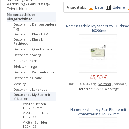
Verlobung - Geburtstag -
Ansicht als:
Liste
Galerie
Feierlichkeit
Namensschilder
Klingelschilder
Decoramic Der besondere
Namensschild My Star Auto - Oldtime
Tag
140X90mm
Decoramic Klassik ART
Decoramic Klassik
Rechteck
Decoramic Quadratisch
Decoramic Swing
Hausnummern
Edelstahlklingel
Decoramic Wolkentraum
45,50 €
Decoramic Grafic
inkl. 19% USt., zzgl.
Versand
(Standard)
Messing
Lieferzeit
: 17 - 18 Werktage
Decoramic Landhaus
Decoramic My Star mit
Kristallen
MyStar Herzen
160x135mm
Namensschild My Star Blume mit
MyStar mit Herz
Schmetterling 140X90mm
135x100mm
MyStar Schilder
105x105mm