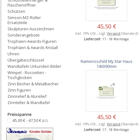
Schlüsselanhänger &
Flaschenöffner
Schützen
Simson-MZ-Roller
Ersatzteile
45,50 €
Skulpturen Auszeichnen
inkl. 19% USt., zzgl.
Versand
(Standard)
Sonderangebote
Lieferzeit
: 17 - 18 Werktage
Trophäen-Awards-Figuren
Trophäen & Awards Kristall
Uhren
Übergabeschlüssel
Namensschild My Star Haus
140X90mm
Wandtafeln Urkunden Bilder
Wimpel - Rossetten -
Tischglocken
Zinn Becher & Metalbecher
Zinn Figuren
Zinnrelief & Alurelief
Zinnteller & Wandtafel
Preisspanne
45,50 €
45,00 € - 47,50 €
(62)
inkl. 19% USt., zzgl.
Versand
(Standard)
Lieferzeit
: 17 - 18 Werktage