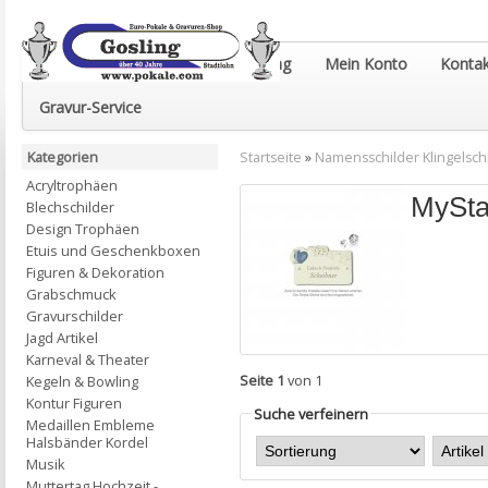
Euro-Pokale & Gravur-Shop Gosling
Mein Konto
Kontak
Gravur-Service
Kategorien
Startseite
»
Namensschilder Klingelsch
Acryltrophäen
MySta
Blechschilder
Design Trophäen
Etuis und Geschenkboxen
Figuren & Dekoration
Grabschmuck
Gravurschilder
Jagd Artikel
Karneval & Theater
Seite 1
von 1
Kegeln & Bowling
Kontur Figuren
Suche verfeinern
Medaillen Embleme
Halsbänder Kordel
Musik
Muttertag Hochzeit -