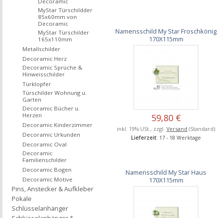
Decoramic
MyStar Türschildder
85x60mm von
Decoramic
Namensschild My Star Froschkönig
MyStar Türschilder
170X115mm
165x110mm
Metallschilder
Decoramic Herz
Decoramic Sprüche &
Hinweisschilder
Türklopfer
Türschilder Wohnung u.
Garten
Decoramic Bücher u.
Herzen
59,80 €
Decoramic Kinderzimmer
inkl. 19% USt., zzgl.
Versand
(Standard)
Decoramic Urkunden
Lieferzeit
: 17 - 18 Werktage
Decoramic Oval
Decoramic
Familienschilder
Decoramic Bogen
Namensschild My Star Haus
170X115mm
Decoramic Motive
Pins, Anstecker & Aufkleber
Pokale
Schlüsselanhänger