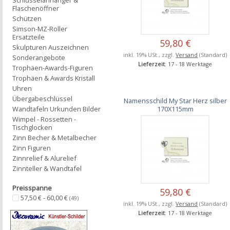
Schlüsselanhänger &
Flaschenöffner
Schützen
Simson-MZ-Roller
Ersatzteile
59,80 €
Skulpturen Auszeichnen
inkl. 19% USt., zzgl.
Versand
(Standard)
Sonderangebote
Lieferzeit
: 17 - 18 Werktage
Trophäen-Awards-Figuren
Trophäen & Awards Kristall
Uhren
Übergabeschlüssel
Namensschild My Star Herz silber
170X115mm
Wandtafeln Urkunden Bilder
Wimpel - Rossetten -
Tischglocken
Zinn Becher & Metalbecher
Zinn Figuren
Zinnrelief & Alurelief
Zinnteller & Wandtafel
Preisspanne
59,80 €
57,50 € - 60,00 €
(49)
inkl. 19% USt., zzgl.
Versand
(Standard)
Lieferzeit
: 17 - 18 Werktage