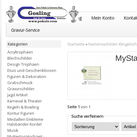
Euro-Pokale & Gravur-Shop Gosling
Mein Konto
Kontak
Gravur-Service
Kategorien
Startseite
»
Namensschilder Klingelsch
Acryltrophäen
MySta
Blechschilder
Design Trophäen
Etuis und Geschenkboxen
Figuren & Dekoration
Grabschmuck
Gravurschilder
Jagd Artikel
Karneval & Theater
Seite 1
von 1
Kegeln & Bowling
Kontur Figuren
Suche verfeinern
Medaillen Embleme
Halsbänder Kordel
Musik
Muttertag Hochzeit -