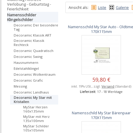
Verlobung - Geburtstag -
Ansicht als:
Liste
Galerie
Feierlichkeit
Namensschilder
Klingelschilder
Decoramic Der besondere
Namensschild My Star Auto - Oldtime
Tag
170X115mm
Decoramic Klassik ART
Decoramic Klassik
Rechteck
Decoramic Quadratisch
Decoramic Swing
Hausnummern
Edelstahlklingel
Decoramic Wolkentraum
59,80 €
Decoramic Grafic
inkl. 19% USt., zzgl.
Versand
(Standard)
Messing
Lieferzeit
: 17 - 18 Werktage
Decoramic Landhaus
Decoramic My Star mit
Kristallen
MyStar Herzen
160x135mm
Namensschild My Star Bärenpaar
MyStar mit Herz
170X115mm
135x100mm
MyStar Schilder
105x105mm