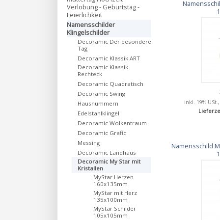
Namensschil
Verlobung - Geburtstag -
Feierlichkeit
Namensschilder
Klingelschilder
Decoramic Der besondere
Tag
Decoramic Klassik ART
Decoramic Klassik
Rechteck
Decoramic Quadratisch
Decoramic Swing
inkl. 19% USt.
Hausnummern
Lieferze
Edelstahlklingel
Decoramic Wolkentraum
Decoramic Grafic
Messing
Namensschild My
Decoramic Landhaus
Decoramic My Star mit
Kristallen
MyStar Herzen
160x135mm
MyStar mit Herz
135x100mm
MyStar Schilder
105x105mm