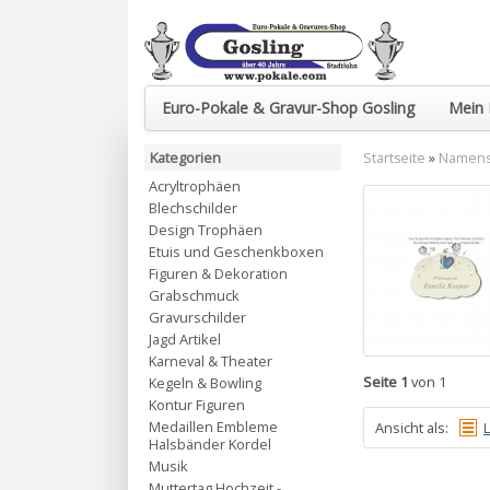
Euro-Pokale & Gravur-Shop Gosling
Mein 
Kategorien
Startseite
»
Namenss
Acryltrophäen
Blechschilder
Design Trophäen
Etuis und Geschenkboxen
Figuren & Dekoration
Grabschmuck
Gravurschilder
Jagd Artikel
Karneval & Theater
Seite 1
von 1
Kegeln & Bowling
Kontur Figuren
Medaillen Embleme
Ansicht als:
L
Halsbänder Kordel
Musik
Muttertag Hochzeit -