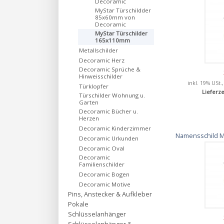
Decoramic
MyStar Türschildder
85x60mm von
Decoramic
MyStar Türschilder
165x110mm
Metallschilder
Decoramic Herz
Decoramic Sprüche &
Hinweisschilder
inkl. 19% USt.
Türklopfer
Lieferze
Türschilder Wohnung u.
Garten
Decoramic Bücher u.
Herzen
Decoramic Kinderzimmer
Namensschild M
Decoramic Urkunden
Decoramic Oval
Decoramic
Familienschilder
Decoramic Bogen
Decoramic Motive
Pins, Anstecker & Aufkleber
Pokale
Schlüsselanhänger