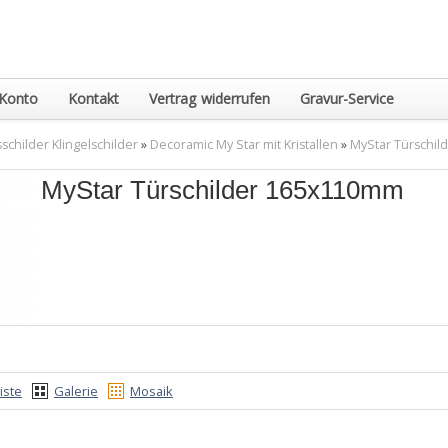
Konto
Kontakt
Vertrag widerrufen
Gravur-Service
childer Klingelschilder
»
Decoramic My Star mit Kristallen
»
MyStar Türschi
MyStar Türschilder 165x110mm
iste
Galerie
Mosaik