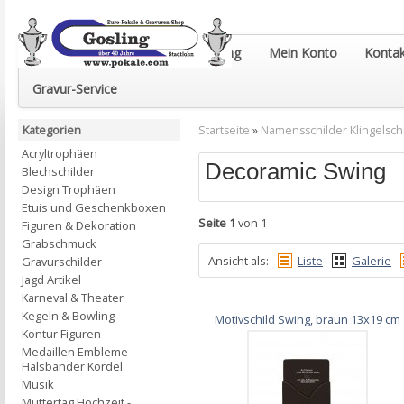
Euro-Pokale & Gravur-Shop Gosling
Mein Konto
Kontak
Gravur-Service
Kategorien
Startseite
»
Namensschilder Klingelsch
Acryltrophäen
Decoramic Swing
Blechschilder
Design Trophäen
Etuis und Geschenkboxen
Seite 1
von 1
Figuren & Dekoration
Grabschmuck
Ansicht als:
Liste
Galerie
Gravurschilder
Jagd Artikel
Karneval & Theater
Kegeln & Bowling
Motivschild Swing, braun 13x19 cm
Kontur Figuren
Medaillen Embleme
Halsbänder Kordel
Musik
Muttertag Hochzeit -