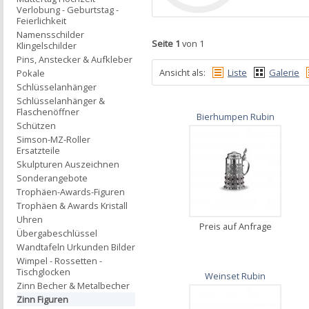
Verlobung - Geburtstag -
Feierlichkeit
Namensschilder
Seite 1
von 1
Klingelschilder
Pins, Anstecker & Aufkleber
Ansicht als:
Liste
Galerie
Pokale
Schlüsselanhänger
Schlüsselanhänger &
Flaschenöffner
Bierhumpen Rubin
Schützen
Simson-MZ-Roller
Ersatzteile
Skulpturen Auszeichnen
Sonderangebote
Trophäen-Awards-Figuren
Trophäen & Awards Kristall
Uhren
Preis auf Anfrage
Übergabeschlüssel
Wandtafeln Urkunden Bilder
Wimpel - Rossetten -
Tischglocken
Weinset Rubin
Zinn Becher & Metalbecher
Zinn Figuren