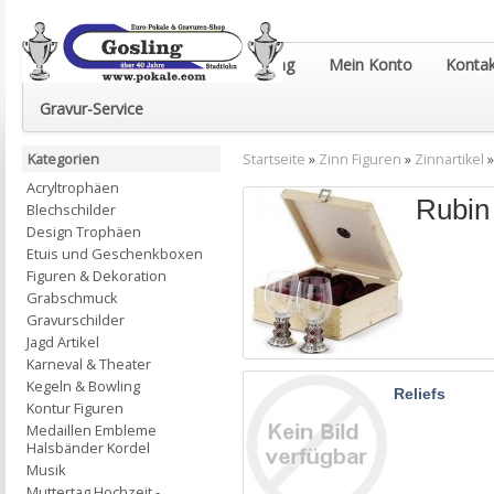
Euro-Pokale & Gravur-Shop Gosling
Mein Konto
Kontak
Gravur-Service
Kategorien
Startseite
»
Zinn Figuren
»
Zinnartikel
Acryltrophäen
Rubin
Blechschilder
Design Trophäen
Etuis und Geschenkboxen
Figuren & Dekoration
Grabschmuck
Gravurschilder
Jagd Artikel
Karneval & Theater
Kegeln & Bowling
Reliefs
Kontur Figuren
Medaillen Embleme
Halsbänder Kordel
Musik
Muttertag Hochzeit -