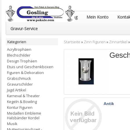
Euro-Pokale & Gravur-Shop Gosling
Mein Konto
Kontak
Gravur-Service
Kategorien
Startseite
»
Zinn Figuren
»
Zinnartikel
Acryltrophäen
Gesch
Blechschilder
Design Trophäen
Etuis und Geschenkboxen
Figuren & Dekoration
Grabschmuck
Gravurschilder
Jagd Artikel
Karneval & Theater
Kegeln & Bowling
Antik
Kontur Figuren
Medaillen Embleme
Halsbänder Kordel
Musik
Muttertag Hochzeit -