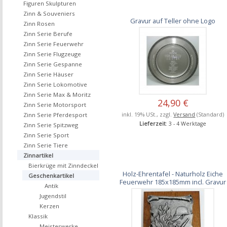
Figuren Skulpturen
Zinn & Souveniers
Gravur auf Teller ohne Logo
Zinn Rosen
Zinn Serie Berufe
Zinn Serie Feuerwehr
Zinn Serie Flugzeuge
Zinn Serie Gespanne
Zinn Serie Häuser
Zinn Serie Lokomotive
Zinn Serie Max & Moritz
24,90 €
Zinn Serie Motorsport
inkl. 19% USt., zzgl.
Versand
(Standard)
Zinn Serie Pferdesport
Lieferzeit
: 3 - 4 Werktage
Zinn Serie Spitzweg
Zinn Serie Sport
Zinn Serie Tiere
Zinnartikel
Bierkrüge mit Zinndeckel
Holz-Ehrentafel - Naturholz Eiche
Geschenkartikel
Feuerwehr 185x185mm incl. Gravur
Antik
Jugendstil
Kerzen
Klassik
Meisterwerke