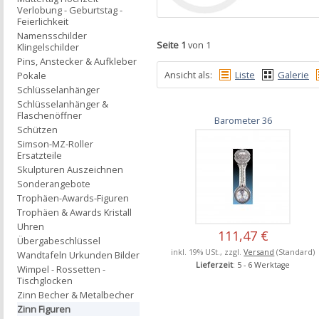
Verlobung - Geburtstag -
Feierlichkeit
Namensschilder
Seite 1
von 1
Klingelschilder
Pins, Anstecker & Aufkleber
Ansicht als:
Liste
Galerie
Pokale
Schlüsselanhänger
Schlüsselanhänger &
Flaschenöffner
Barometer 36
Schützen
Simson-MZ-Roller
Ersatzteile
Skulpturen Auszeichnen
Sonderangebote
Trophäen-Awards-Figuren
Trophäen & Awards Kristall
Uhren
111,47 €
Übergabeschlüssel
inkl. 19% USt., zzgl.
Versand
(Standard)
Wandtafeln Urkunden Bilder
Lieferzeit
: 5 - 6 Werktage
Wimpel - Rossetten -
Tischglocken
Zinn Becher & Metalbecher
Zinn Figuren