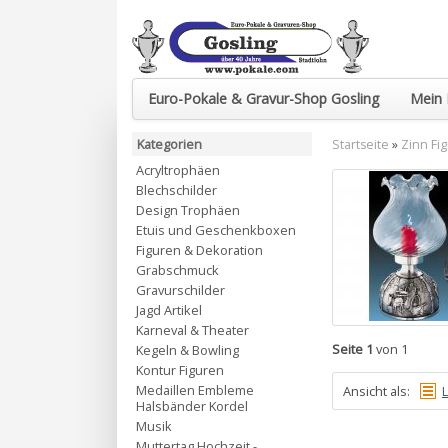
Euro-Pokale & Gravur-Shop Gosling
Mein 
Kategorien
Startseite
»
Zinn Fi
Acryltrophäen
Blechschilder
Design Trophäen
Etuis und Geschenkboxen
Figuren & Dekoration
Grabschmuck
Gravurschilder
Jagd Artikel
Karneval & Theater
Seite 1
von 1
Kegeln & Bowling
Kontur Figuren
Medaillen Embleme
Ansicht als:
L
Halsbänder Kordel
Musik
Muttertag Hochzeit -