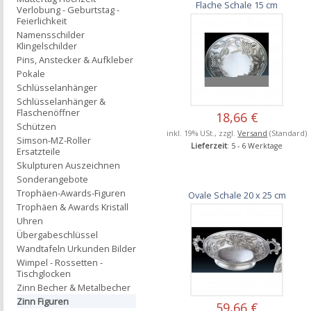
Flache Schale 15 cm
Verlobung - Geburtstag -
Feierlichkeit
Namensschilder
Klingelschilder
Pins, Anstecker & Aufkleber
Pokale
Schlüsselanhänger
Schlüsselanhänger &
Flaschenöffner
18,66 €
Schützen
inkl. 19% USt., zzgl.
Versand
(Standard)
Simson-MZ-Roller
Lieferzeit
: 5 - 6 Werktage
Ersatzteile
Skulpturen Auszeichnen
Sonderangebote
Trophäen-Awards-Figuren
Ovale Schale 20 x 25 cm
Trophäen & Awards Kristall
Uhren
Übergabeschlüssel
Wandtafeln Urkunden Bilder
Wimpel - Rossetten -
Tischglocken
Zinn Becher & Metalbecher
Zinn Figuren
59,66 €