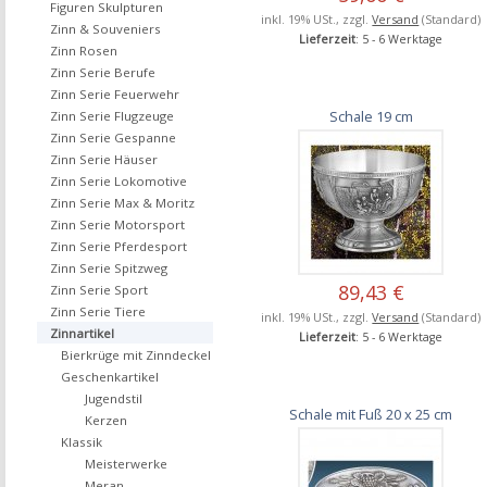
Figuren Skulpturen
inkl. 19% USt., zzgl.
Versand
(Standard)
Zinn & Souveniers
Lieferzeit
: 5 - 6 Werktage
Zinn Rosen
Zinn Serie Berufe
Zinn Serie Feuerwehr
Schale 19 cm
Zinn Serie Flugzeuge
Zinn Serie Gespanne
Zinn Serie Häuser
Zinn Serie Lokomotive
Zinn Serie Max & Moritz
Zinn Serie Motorsport
Zinn Serie Pferdesport
Zinn Serie Spitzweg
89,43 €
Zinn Serie Sport
Zinn Serie Tiere
inkl. 19% USt., zzgl.
Versand
(Standard)
Zinnartikel
Lieferzeit
: 5 - 6 Werktage
Bierkrüge mit Zinndeckel
Geschenkartikel
Jugendstil
Schale mit Fuß 20 x 25 cm
Kerzen
Klassik
Meisterwerke
Meran