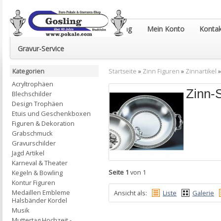
Euro-Pokale & Gravur-Shop Gosling
Mein Konto
Kontak
Gravur-Service
Kategorien
Startseite
»
Zinn Figuren
»
Zinnartikel
Acryltrophäen
Zinn-
Blechschilder
Design Trophäen
Etuis und Geschenkboxen
Figuren & Dekoration
Grabschmuck
Gravurschilder
Jagd Artikel
Karneval & Theater
Seite 1
von 1
Kegeln & Bowling
Kontur Figuren
Medaillen Embleme
Ansicht als:
Liste
Galerie
Halsbänder Kordel
Musik
Muttertag Hochzeit -