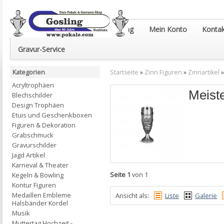
Euro-Pokale & Gravur-Shop Gosling
Mein Konto
Kontak
Gravur-Service
Kategorien
Startseite
»
Zinn Figuren
»
Zinnartikel
Acryltrophäen
Meist
Blechschilder
Design Trophäen
Etuis und Geschenkboxen
Figuren & Dekoration
Grabschmuck
Gravurschilder
Jagd Artikel
Karneval & Theater
Seite 1
von 1
Kegeln & Bowling
Kontur Figuren
Medaillen Embleme
Ansicht als:
Liste
Galerie
Halsbänder Kordel
Musik
Muttertag Hochzeit -