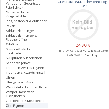
Gravur auf Brautbecher ohne Logo
Verlobung - Geburtstag -
10353
Feierlichkeit
Namensschilder
Klingelschilder
Pins, Anstecker & Aufkleber
Pokale
Schlüsselanhänger
Schlüsselanhänger &
Flaschenöffner
Schützen
24,90 €
Simson-MZ-Roller
inkl. 19% USt., zzgl.
Versand
(Standard)
Ersatzteile
Lieferzeit
: 3 - 4 Werktage
Skulpturen Auszeichnen
Sonderangebote
Trophäen-Awards-Figuren
Trophäen & Awards Kristall
Uhren
Übergabeschlüssel
Wandtafeln Urkunden Bilder
Wimpel - Rossetten -
Tischglocken
Zinn Becher & Metalbecher
Zinn Figuren