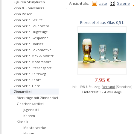
Figuren Skulpturen
Ansicht als:
Liste
Galerie
Zinn & Souveniers
Zinn Rosen
Zinn Serie Berufe
Bierstiefel aus Glas 0,5 L
Zinn Serie Feuerwehr
Zinn Serie Flugzeuge
Zinn Serie Gespanne
Zinn Serie Häuser
Zinn Serie Lokomotive
Zinn Serie Max & Moritz
Zinn Serie Motorsport
Zinn Serie Pferdesport
Zinn Serie Spitzweg
7,95 €
Zinn Serie Sport
Zinn Serie Tiere
inkl. 19% USt., zzgl.
Versand
(Standard)
Zinnartikel
Lieferzeit
: 3 - 4 Werktage
Bierkrüge mit Zinndeckel
Geschenkartikel
Jugendstil
Kerzen
Klassik
Meisterwerke
Meran