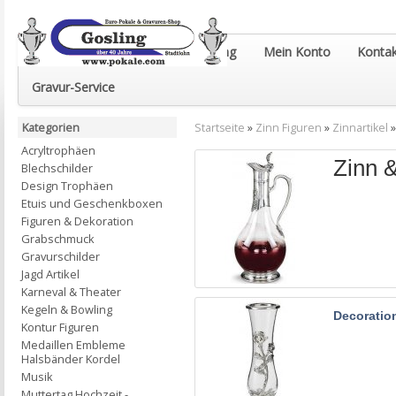
Euro-Pokale & Gravur-Shop Gosling
Mein Konto
Kontak
Gravur-Service
Kategorien
Startseite
»
Zinn Figuren
»
Zinnartikel
Acryltrophäen
Zinn 
Blechschilder
Design Trophäen
Etuis und Geschenkboxen
Figuren & Dekoration
Grabschmuck
Gravurschilder
Jagd Artikel
Karneval & Theater
Kegeln & Bowling
Decoratio
Kontur Figuren
Medaillen Embleme
Halsbänder Kordel
Musik
Muttertag Hochzeit -