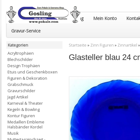
Euro-Pokale & Gravur-Shop Gosling
Mein Konto
Kontak
Gravur-Service
Kategorien
Startseite
»
Zinn Figuren
»
Zinnartikel
Acryltrophäen
Glasteller blau 24 c
Blechschilder
Design Trophäen
Etuis und Geschenkboxen
Figuren & Dekoration
Grabschmuck
Gravurschilder
Jagd Artikel
Karneval & Theater
Kegeln & Bowling
Kontur Figuren
Medaillen Embleme
Halsbänder Kordel
Musik
Muttertag Hochzeit -