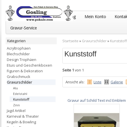
Euro-Pokale & Gravur-Shop Gosling
Mein Konto
Kontak
Gravur-Service
Kategorien
Startseite
»
Gravurschilder
»
Kunststoff
Acryltrophäen
Kunststoff
Blechschilder
Design Trophäen
Etuis und Geschenkboxen
Seite 1
von 1
Figuren & Dekoration
Grabschmuck
Ansicht als:
Liste
Galerie
Gravurschilder
Alu
Edelstahl
Kunststoff
Gravur auf Schild Text incl Emblem
Zinn
Jagd Artikel
Karneval & Theater
Kegeln & Bowling