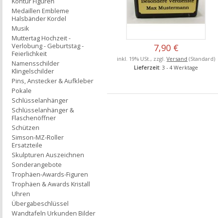
Kontur Figuren
Medaillen Embleme
Halsbänder Kordel
Musik
Muttertag Hochzeit -
Verlobung - Geburtstag -
7,90 €
Feierlichkeit
inkl. 19% USt., zzgl.
Versand
(Standard)
Namensschilder
Lieferzeit
: 3 - 4 Werktage
Klingelschilder
Pins, Anstecker & Aufkleber
Pokale
Schlüsselanhänger
Schlüsselanhänger &
Flaschenöffner
Schützen
Simson-MZ-Roller
Ersatzteile
Skulpturen Auszeichnen
Sonderangebote
Trophäen-Awards-Figuren
Trophäen & Awards Kristall
Uhren
Übergabeschlüssel
Wandtafeln Urkunden Bilder