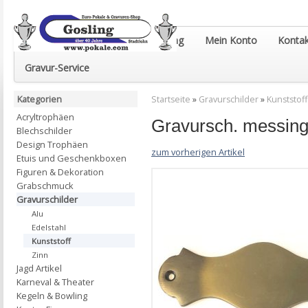
Euro-Pokale & Gravur-Shop Gosling
Mein Konto
Kontak
Gravur-Service
Kategorien
Startseite
»
Gravurschilder
»
Kunststoff
Acryltrophäen
Gravursch. messing
Blechschilder
Design Trophäen
zum vorherigen Artikel
Etuis und Geschenkboxen
Figuren & Dekoration
Grabschmuck
Gravurschilder
Alu
Edelstahl
Kunststoff
Zinn
Jagd Artikel
Karneval & Theater
Kegeln & Bowling