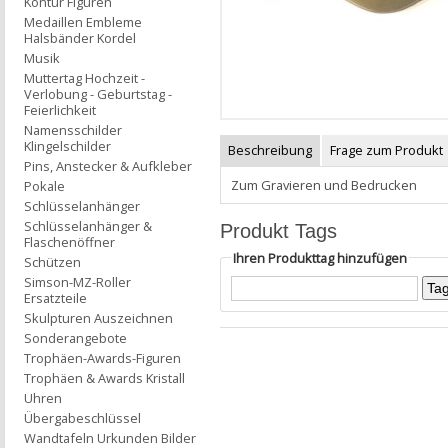
Kontur Figuren
Medaillen Embleme
Halsbänder Kordel
Musik
Muttertag Hochzeit -
Verlobung - Geburtstag -
Feierlichkeit
Namensschilder
Klingelschilder
Beschreibung
Frage zum Produkt
Pins, Anstecker & Aufkleber
Zum Gravieren und Bedrucken
Pokale
Schlüsselanhänger
Schlüsselanhänger &
Produkt Tags
Flaschenöffner
Ihren Produkttag hinzufügen
Schützen
Simson-MZ-Roller
Ersatzteile
Skulpturen Auszeichnen
Sonderangebote
Trophäen-Awards-Figuren
Trophäen & Awards Kristall
Uhren
Übergabeschlüssel
Wandtafeln Urkunden Bilder