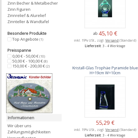
Zinn Becher & Metalbecher
Zinn Figuren
Zinnrelief & Alurelief
Zinnteller & Wandtafel
45,10 €
Besondere Produkte
ab
Top Angebote
(1)
inkl. 19% USt., zzgl.
Versand
(Standard)
Lieferzeit
: 3 - 4 Werktage
Preisspanne
0,00 € - 50,00 €
(10)
50,00 € - 100,00 €
(8)
150,00 € - 200,00 €
(2)
Kristall-Glas Trophäe Pyramide blue
H=19cm W=10cm
Informationen
55,29 €
Wir über uns
inkl. 19% USt., zzgl.
Versand
(Standard)
Zahlungsmöglichkeiten
Lieferzeit
: 3 - 4 Werktage