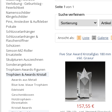
Verlobung - Geburtstag -
Seite 1
von 1
Feierlichkeit
Namensschilder
Suche verfeinern
Klingelschilder
Pins, Anstecker & Aufkleber
Pokale
Schlüsselanhänger
Schlüsselanhänger &
Ansicht als:
Liste
Galerie
Flaschenöffner
Schützen
Simson-MZ-Roller
Five Star Award Kristallglas 180 mm
Ersatzteile
inkl. Gravur
Skulpturen Auszeichnen
Sonderangebote
Trophäen-Awards-Figuren
Trophäen & Awards Kristall
Awards aus Metall
Blue bzw. blaue Trophäen
Edelstahl
Geschenkboxen
Holztrophäen -
Ehrentafeln
157,55 €
Kristall Awards
inkl. 19% USt., zzgl.
Versand
(Standard)