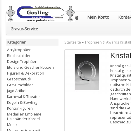
Euro-Pokale & Gravur-Shop Gosling
Mein Konto
Kontak
Gravur-Service
Kategorien
Startseite
»
Trophäen & Awards Kristall
Acryltrophäen
Krista
Blechschilder
Design Trophäen
Kristallgla
Etuis und Geschenkboxen
Kristallgla
Figuren & Dekoration
Kristallqual
Grabschmuck
Trophäen wi
optische Kr
Gravurschilder
dadurch deu
Jagd Artikel
geschnitten
Karneval & Theater
Handwerksku
Kegeln & Bowling
Ansprüchen 
sind die Ge
Kontur Figuren
beachten: U
Medaillen Embleme
repräsentat
Halsbänder Kordel
Beschädigun
Musik
Muttertag Hochzeit -