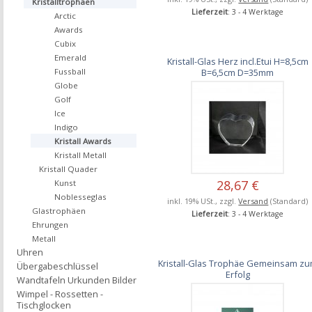
Kristalltrophäen
Lieferzeit
: 3 - 4 Werktage
Arctic
Awards
Cubix
Emerald
Kristall-Glas Herz incl.Etui H=8,5cm
B=6,5cm D=35mm
Fussball
Globe
Golf
Ice
Indigo
Kristall Awards
Kristall Metall
Kristall Quader
28,67 €
Kunst
Noblesseglas
inkl. 19% USt., zzgl.
Versand
(Standard)
Glastrophäen
Lieferzeit
: 3 - 4 Werktage
Ehrungen
Metall
Uhren
Kristall-Glas Trophäe Gemeinsam z
Übergabeschlüssel
Erfolg
Wandtafeln Urkunden Bilder
Wimpel - Rossetten -
Tischglocken