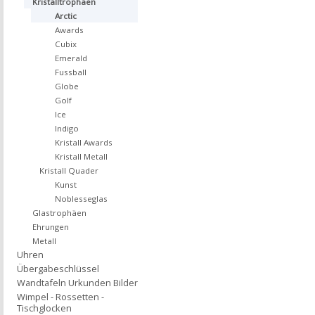
Kristalltrophäen
Arctic
Awards
Cubix
Emerald
Fussball
Globe
Golf
Ice
Indigo
Kristall Awards
Kristall Metall
Kristall Quader
Kunst
Noblesseglas
Glastrophäen
Ehrungen
Metall
Uhren
Übergabeschlüssel
Wandtafeln Urkunden Bilder
Wimpel - Rossetten -
Tischglocken