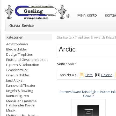
Euro-Pokale & Gravur-Shop Gosling
Mein Konto
Kontak
Gravur-Service
Kategorien
Startseite
»
Trophäen & Awards Kristall
Acryltrophäen
Arctic
Blechschilder
Design Trophäen
Etuis und Geschenkboxen
Seite 1
von 1
Figuren & Dekoration
Grabschmuck
Ansicht als:
Liste
Galerie
Gravurschilder
Jagd Artikel
Karneval & Theater
Kegeln & Bowling
Barrow Award Kristallglas 190mm inkl
Kontur Figuren
Gravur
Medaillen Embleme
Halsbänder Kordel
Musik
Muttertag Hochzeit -