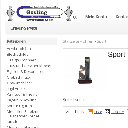
Euro-Pokale & Gravur-Shop Gosling
Mein Konto
Kontak
Gravur-Service
Kategorien
Startseite
»
Uhren
»
Sport
Acryltrophäen
Sport
Blechschilder
Design Trophäen
Etuis und Geschenkboxen
Figuren & Dekoration
Grabschmuck
Gravurschilder
Jagd Artikel
Karneval & Theater
Seite 1
von 1
Kegeln & Bowling
Kontur Figuren
Medaillen Embleme
Ansicht als:
Liste
Galerie
Halsbänder Kordel
Musik
Muttertag Hochzeit -