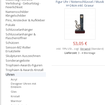
Figur Uhr / Notenschlüssel / Musik
Verlobung - Geburtstag -
H=24cm inkl. Gravur
Feierlichkeit
Namensschilder
Klingelschilder
Pins, Anstecker & Aufkleber
Pokale
Schlüsselanhänger
Schlüsselanhänger &
Flaschenöffner
Schützen
53,05 €
Simson-MZ-Roller
inkl. 19% USt., zzgl.
Versand
(Standard)
Ersatzteile
Lieferzeit
: 3 - 4 Werktage
Skulpturen Auszeichnen
Sonderangebote
Trophäen-Awards-Figuren
Trophäen & Awards Kristall
Uhren
Acryl
Designer Uhren mit
Emblem
Glas
Kristall
Marmor