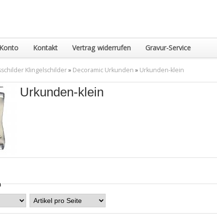
Konto
Kontakt
Vertrag widerrufen
Gravur-Service
childer Klingelschilder
»
Decoramic Urkunden
»
Urkunden-klein
Urkunden-klein
n