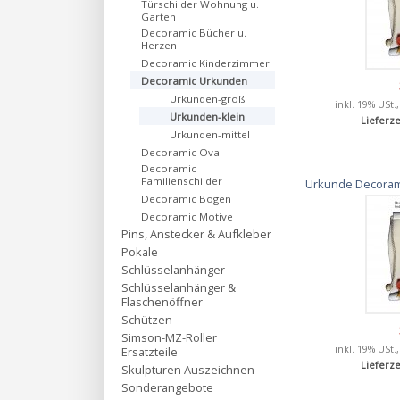
Türschilder Wohnung u.
Garten
Decoramic Bücher u.
Herzen
Decoramic Kinderzimmer
Decoramic Urkunden
Urkunden-groß
inkl. 19% USt.
Urkunden-klein
Lieferze
Urkunden-mittel
Decoramic Oval
Decoramic
Familienschilder
Urkunde Decorami
Decoramic Bogen
Decoramic Motive
Pins, Anstecker & Aufkleber
Pokale
Schlüsselanhänger
Schlüsselanhänger &
Flaschenöffner
Schützen
Simson-MZ-Roller
inkl. 19% USt.
Ersatzteile
Lieferze
Skulpturen Auszeichnen
Sonderangebote