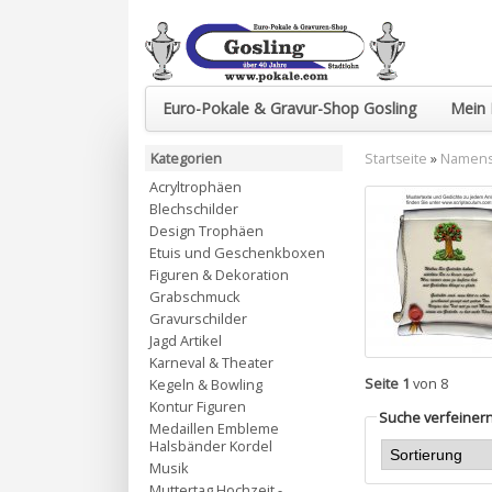
Euro-Pokale & Gravur-Shop Gosling
Mein 
Kategorien
Startseite
»
Namenss
Acryltrophäen
Blechschilder
Design Trophäen
Etuis und Geschenkboxen
Figuren & Dekoration
Grabschmuck
Gravurschilder
Jagd Artikel
Karneval & Theater
Seite 1
von 8
Kegeln & Bowling
Kontur Figuren
Suche verfeiner
Medaillen Embleme
Halsbänder Kordel
Musik
Muttertag Hochzeit -