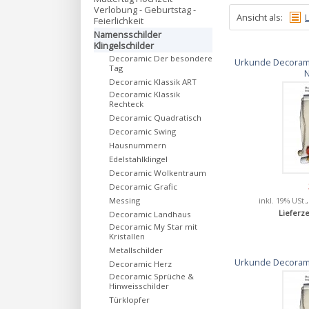
Verlobung - Geburtstag -
Ansicht als:
L
Feierlichkeit
Namensschilder
Klingelschilder
Decoramic Der besondere
Urkunde Decorami
Tag
N
Decoramic Klassik ART
Decoramic Klassik
Rechteck
Decoramic Quadratisch
Decoramic Swing
Hausnummern
Edelstahlklingel
Decoramic Wolkentraum
Decoramic Grafic
inkl. 19% USt.
Messing
Lieferze
Decoramic Landhaus
Decoramic My Star mit
Kristallen
Metallschilder
Urkunde Decorami
Decoramic Herz
Decoramic Sprüche &
Hinweisschilder
Türklopfer