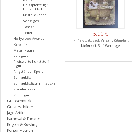
Holzspielzeug /
Holtzartikel
Kristallquader
Sonstiges
Tassen
5,90 €
Teller
Hollywood Awards
inkl. 19% USt., zzgl.
Versand
(Standard)
Keramik
Lieferzeit
: 3 - 4 Werktage
Metall Figuren
PF-Figuren
Preiswerte Kunststoff
Figuren
Ringständer Sport
Schraubfix
Schraubfixfigur mit Sockel
Ständer Resin
Zinn Figuren
Grabschmuck
Gravurschilder
Jagd Artikel
Karneval & Theater
Kegeln & Bowling
Kontur Figuren