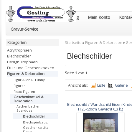
Euro-Pokale & Gravur-Shop Gosling
Mein Konto
Kontak
Gravur-Service
Kategorien
Startseite
»
Figuren & Dekoration
»
Ges
Acryltrophäen
Blechschilder
Blechschilder
Design Trophäen
Etuis und Geschenkboxen
Seite 1
von 1
Figuren & Dekoration
Figur Alien u. Funny
Ansicht als:
Liste
Galerie
Figuren
Flexx-Figuren
Geschenkartikel &
Dekoration
Blechschild / Wandschild Eisen Kind
Aschenbecher
H.25x20cm Gewicht 0,3 kg
Spardosen
Blechschilder
Blechspielzeug
Geschenkartikel-
Deko