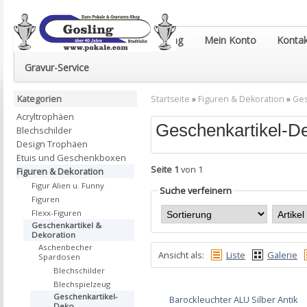
Euro-Pokale & Gravur-Shop Gosling
Mein Konto
Kontak
Gravur-Service
Kategorien
Startseite
»
Figuren & Dekoration
»
Ges
Acryltrophäen
Geschenkartikel-D
Blechschilder
Design Trophäen
Etuis und Geschenkboxen
Seite 1
von 1
Figuren & Dekoration
Figur Alien u. Funny
Suche verfeinern
Figuren
Flexx-Figuren
Geschenkartikel &
Dekoration
Aschenbecher
Ansicht als:
Liste
Galerie
Spardosen
Blechschilder
Blechspielzeug
Geschenkartikel-
Barockleuchter ALU Silber Antik
Deko