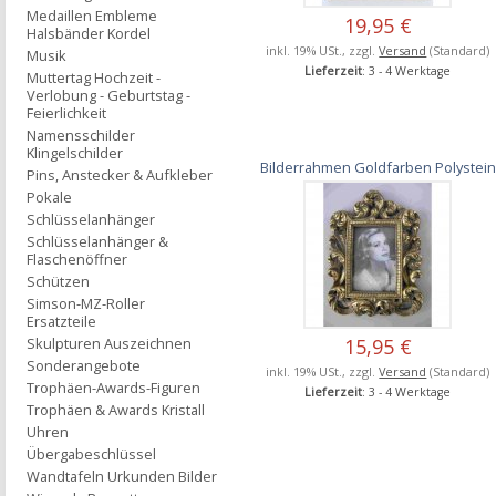
Medaillen Embleme
19,95 €
Halsbänder Kordel
inkl. 19% USt., zzgl.
Versand
(Standard)
Musik
Lieferzeit
: 3 - 4 Werktage
Muttertag Hochzeit -
Verlobung - Geburtstag -
Feierlichkeit
Namensschilder
Klingelschilder
Bilderrahmen Goldfarben Polystein
Pins, Anstecker & Aufkleber
Pokale
Schlüsselanhänger
Schlüsselanhänger &
Flaschenöffner
Schützen
Simson-MZ-Roller
Ersatzteile
15,95 €
Skulpturen Auszeichnen
Sonderangebote
inkl. 19% USt., zzgl.
Versand
(Standard)
Trophäen-Awards-Figuren
Lieferzeit
: 3 - 4 Werktage
Trophäen & Awards Kristall
Uhren
Übergabeschlüssel
Wandtafeln Urkunden Bilder