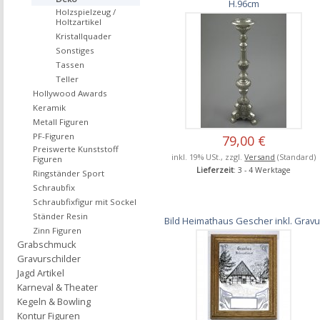
H.96cm
Holzspielzeug /
Holtzartikel
Kristallquader
Sonstiges
Tassen
Teller
Hollywood Awards
Keramik
Metall Figuren
PF-Figuren
79,00 €
Preiswerte Kunststoff
inkl. 19% USt., zzgl.
Versand
(Standard)
Figuren
Lieferzeit
: 3 - 4 Werktage
Ringständer Sport
Schraubfix
Schraubfixfigur mit Sockel
Ständer Resin
Bild Heimathaus Gescher inkl. Gravu
Zinn Figuren
Grabschmuck
Gravurschilder
Jagd Artikel
Karneval & Theater
Kegeln & Bowling
Kontur Figuren