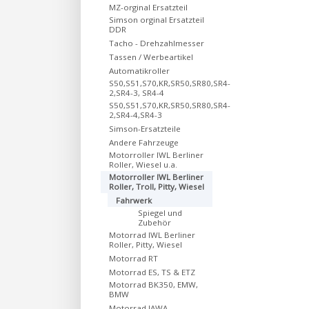
MZ-orginal Ersatzteil
Simson orginal Ersatzteil
DDR
Tacho - Drehzahlmesser
Tassen / Werbeartikel
Automatikroller
S50,S51,S70,KR,SR50,SR80,SR4-
2,SR4-3, SR4-4
S50,S51,S70,KR,SR50,SR80,SR4-
2,SR4-4,SR4-3
Simson-Ersatzteile
Andere Fahrzeuge
Motorroller IWL Berliner
Roller, Wiesel u.a.
Motorroller IWL Berliner
Roller, Troll, Pitty, Wiesel
Fahrwerk
Spiegel und
Zubehör
Motorrad IWL Berliner
Roller, Pitty, Wiesel
Motorrad RT
Motorrad ES, TS & ETZ
Motorrad BK350, EMW,
BMW
Motorrad JAWA