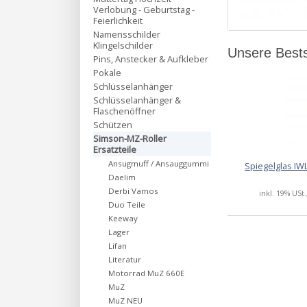
Verlobung - Geburtstag -
Feierlichkeit
Namensschilder
Klingelschilder
Unsere Bests
Pins, Anstecker & Aufkleber
Pokale
Schlüsselanhänger
Schlüsselanhänger &
Flaschenöffner
Schützen
Simson-MZ-Roller
Ersatzteile
Ansugmuff / Ansauggummi
Spiegelglas IW
Daelim
Derbi Vamos
inkl. 19% USt.
Duo Teile
Keeway
Lager
Lifan
Literatur
Motorrad MuZ 660E
MuZ
MuZ NEU