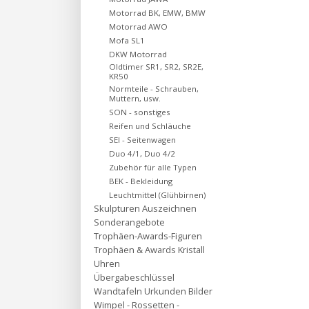
Motorrad BK, EMW, BMW
Motorrad AWO
Mofa SL1
DKW Motorrad
Oldtimer SR1, SR2, SR2E,
KR50
Normteile - Schrauben,
Muttern, usw.
SON - sonstiges
Reifen und Schläuche
SEI - Seitenwagen
Duo 4/1, Duo 4/2
Zubehör für alle Typen
BEK - Bekleidung
Leuchtmittel (Glühbirnen)
Skulpturen Auszeichnen
Sonderangebote
Trophäen-Awards-Figuren
Trophäen & Awards Kristall
Uhren
Übergabeschlüssel
Wandtafeln Urkunden Bilder
Wimpel - Rossetten -