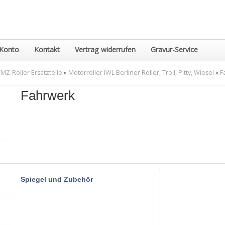
Konto
Kontakt
Vertrag widerrufen
Gravur-Service
MZ-Roller Ersatzteile
»
Motorroller IWL Berliner Roller, Troll, Pitty, Wiesel
»
F
Fahrwerk
Spiegel und Zubehör