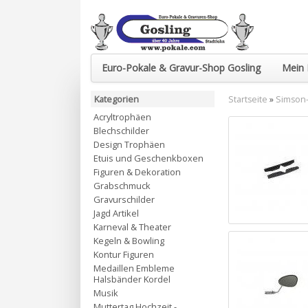
Euro-Pokale & Gravur-Shop Gosling
Mein 
Kategorien
Startseite
»
Simson-
Acryltrophäen
Blechschilder
Design Trophäen
Etuis und Geschenkboxen
Figuren & Dekoration
Grabschmuck
Gravurschilder
Jagd Artikel
Karneval & Theater
Kegeln & Bowling
Kontur Figuren
Medaillen Embleme
Halsbänder Kordel
Musik
Muttertag Hochzeit -