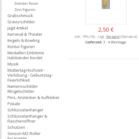
Ständer Resin
Zinn Figuren
Grabschmuck
Gravurschilder
Jagd Artikel
2,50 €
Karneval & Theater
inkl. 19% USt., zzgl.
Versand
(Standard)
Kegeln & Bowling
Lieferzeit
: 3 - 4 Werktage
Kontur Figuren
Medaillen Embleme
Halsbänder Kordel
Musik
Muttertag Hochzeit -
Verlobung - Geburtstag -
Feierlichkeit
Namensschilder
Klingelschilder
Pins, Anstecker & Aufkleber
Pokale
Schlüsselanhänger
Schlüsselanhänger &
Flaschenöffner
Schützen
Simson-MZ-Roller
Ersatzteile