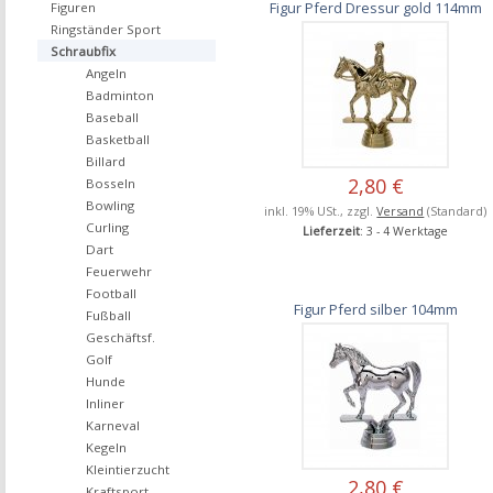
Figur Pferd Dressur gold 114mm
Figuren
Ringständer Sport
Schraubfix
Angeln
Badminton
Baseball
Basketball
Billard
2,80 €
Bosseln
Bowling
inkl. 19% USt., zzgl.
Versand
(Standard)
Curling
Lieferzeit
: 3 - 4 Werktage
Dart
Feuerwehr
Football
Figur Pferd silber 104mm
Fußball
Geschäftsf.
Golf
Hunde
Inliner
Karneval
Kegeln
Kleintierzucht
2,80 €
Kraftsport