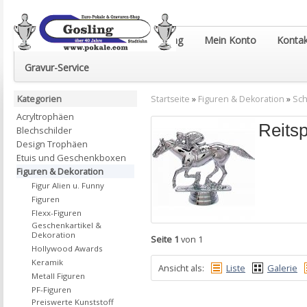
Euro-Pokale & Gravur-Shop Gosling
Mein Konto
Kontak
Gravur-Service
Kategorien
Startseite
»
Figuren & Dekoration
»
Sch
Acryltrophäen
Reitsp
Blechschilder
Design Trophäen
Etuis und Geschenkboxen
Figuren & Dekoration
Figur Alien u. Funny
Figuren
Flexx-Figuren
Geschenkartikel &
Dekoration
Seite 1
von 1
Hollywood Awards
Keramik
Ansicht als:
Liste
Galerie
Metall Figuren
PF-Figuren
Preiswerte Kunststoff